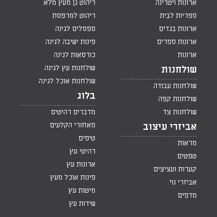
ארונות ויטרינה
ריהוט גן מעץ מלא
ספריות לבית
ריהוט למרפסת
ארונות בגדים
ספסלים לגינה
ארונות ספרים
פינות ישיבה לגינה
ארונות
כורסאות לגינה
שולחנות עץ לגינה
שולחנות
שולחנות אוכל לגינה
שולחנות עבודה
בלוג
שולחנות קפה
שולחנות צד
מדברים רהיטים
מאחורי הקלעים
אביזרי עיצוב
טיפים
מראות
רהיטי עץ
טפטים
ארונות עץ
קערות ועציצים
פינות אוכל מעץ
אביזרי נוי
מיטות עץ
מדפים
שידות עץ