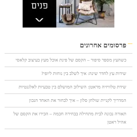
פרסומים אחרונים
כשהעץ מספר סיפור – הקסם של פינת אוכל מעץ בעיצוב קלאסי
שידות עץ לחדר שינה: איך לשלב בין נוחות ליופי?
שידת טלוויזיה מראטן: השילוב המושלם בין טבעיות לאלגנטיות
המדריך לקניית שולחן סלון – איך לבחור את האחד הנכון
תאורה נכונה לבית מתחילה בבחירה חכמה – הכירו את הקסם של
אהיל ראטן