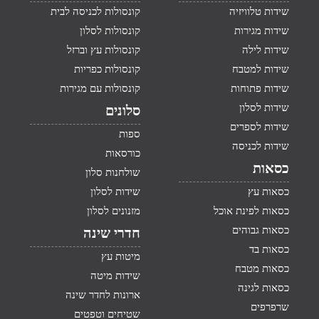
שידות טלוויזיה
קונסולות לכניסה לבית
שידות מגירות
קונסולות לסלון
שידות לילה
קונסולות עץ וברזל
שידות למטבח
קונסולות כפריות
שידות פתוחות
קונסולות עם מגירות
שידות לסלון
סלונים
שידות לספרים
ספות
שידות לכניסה
כורסאות
כסאות
שולחנות סלון
כסאות עץ
שידות לסלון
כסאות לפינת אוכל
מזנונים לסלון
כסאות גבוהים
חדרי שינה
כסאות בד
מיטות עץ
כסאות מטבח
שידות מיטה
כסאות לגינה
ארונות לחדר שינה
שרפרפים
שטיחים וטפטים