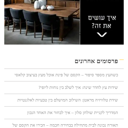
פרסומים אחרונים
כשהעץ מספר סיפור – הקסם של פינת אוכל מעץ בעיצוב קלאסי
שידות עץ לחדר שינה: איך לשלב בין נוחות ליופי?
שידת טלוויזיה מראטן: השילוב המושלם בין טבעיות לאלגנטיות
המדריך לקניית שולחן סלון – איך לבחור את האחד הנכון
תאורה נכונה לבית מתחילה בבחירה חכמה – הכירו את הקסם של