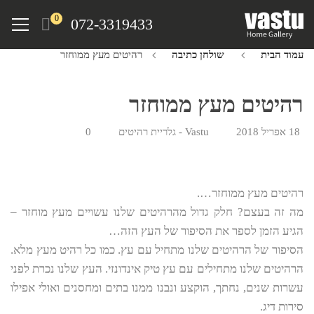
Ski
Menu
0
072-3319433
t
mai
עמוד הבית
שולחן כתיבה
רהיטים מעץ ממוחזר
conten
רהיטים מעץ ממוחזר
18 אפריל 2018
Vastu - גלריית רהיטים
0
רהיטים מעץ ממוחזר….
מה זה בעצם? חלק גדול מהרהיטים שלנו עשויים מעץ מוחזר –
הגיע הזמן לספר את הסיפור של העץ הזה…
הסיפור של הרהיטים שלנו מתחיל עם עץ. כמו כל רהיט מעץ מלא.
הרהיטים שלנו מתחילים עם עץ טיק אינדונזי. העץ שלנו נכרת לפני
עשרות שנים, נחתך, הוקצע ונבנו ממנו בתים ומחסנים ואולי אפילו
סירות דיג.