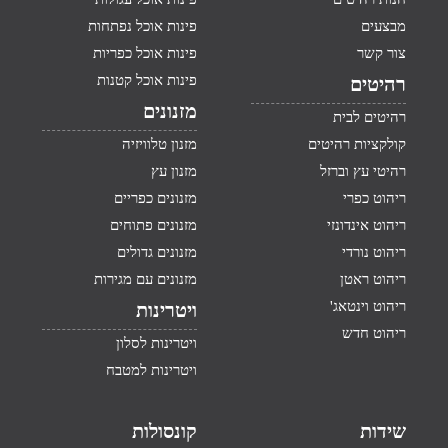
מבצעים
פינות אוכל נפתחות
צור קשר
פינות אוכל כפריות
פינות אוכל קטנות
רהיטים
מזנונים
רהיטים לבית
קולקציות רהיטים
מזנון טלוויזיה
רהיטי עץ וברזל
מזנון עץ
ריהוט כפרי
מזנונים כפריים
ריהוט אינדונזי
מזנונים פתוחים
ריהוט נורדי
מזנונים גדולים
ריהוט ראטן
מזנונים עם מגירות
ריהוט וינטאג'
ויטרינות
ריהוט חדש
ויטרינות לסלון
ויטרינות למטבח
שידות
קונסולות