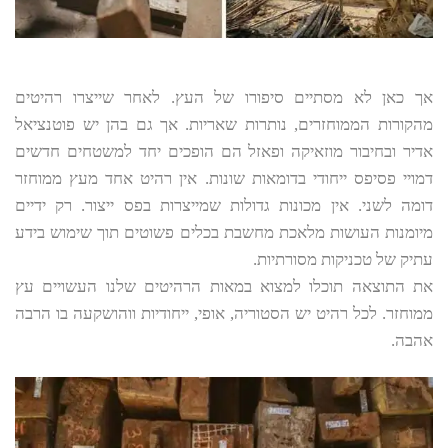
אך כאן לא מסתיים סיפורו של העץ. לאחר שייצרו רהיטים
מהקורות הממוחזרים, נותרות שאריות. אך גם בהן יש פוטנציאל
אדיר ובחיבור מוזאיקה ופאזל הם הופכים יחד למשטחים חדשים
דמויי פסיפס ייחודי בדומאות שונות. אין רהיט אחד מעץ ממוחזר
דומה לשני. אין מכונות גדולות שמייצרות בפס ייצור. רק ידיים
מיומנות העושות מלאכת מחשבת בכלים פשוטים תוך שימוש בידע
עתיק של טכניקות מסורתיות.
את התוצאה תוכלו למצוא במאות הרהיטים שלנו העשויים עץ
ממוחזר. לכל רהיט יש הסטוריה, אופי, ייחודיות ווהושקעה בו הרבה
אהבה.