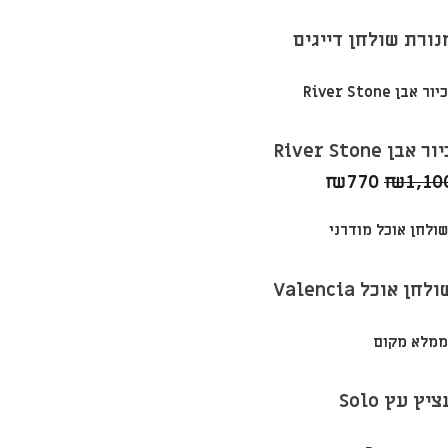
נורת שולחן דייגים
ור אבן River Stone
המחיר
המחיר
₪
770
₪
1,10
המקורי
הנוכחי
היה:
הוא:
₪770.
₪1,100.
לחן אוכל Valencia
ציץ עץ Solo