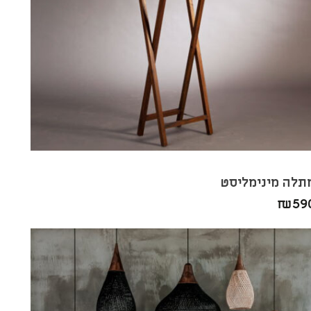
תלה מינימליסט
₪
59