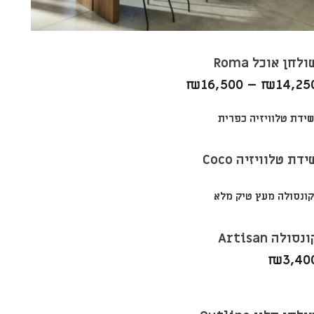
ולחן אוכל Roma
₪
16,500
–
₪
14,25
ידת טלוויזיה Coco
נסולה Artisan
₪
3,40