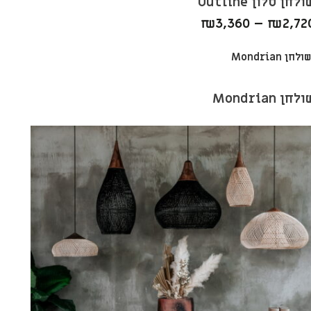
לחן סלון Outline
₪
3,360
–
₪
2,72
לחן Mondrian