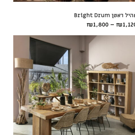
יל ראטן Bright Drum
₪
1,800
–
₪
1,12