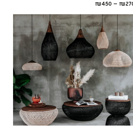
₪
450
–
₪
27