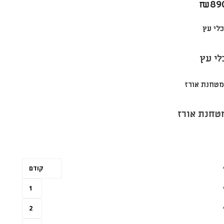
₪
89
לי עץ
טחנת אורז
קודם
1
2