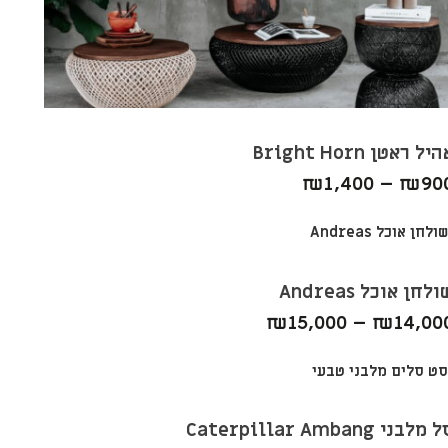
יל ראטן Bright Horn
₪
1,400
–
₪
90
לחן אוכל Andreas
₪
15,000
–
₪
14,00
מלבני Caterpillar Ambang