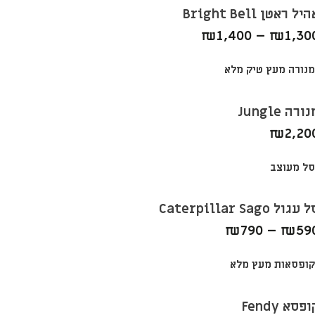
יל ראטן Bright Bell
₪
1,400
–
₪
1,30
ורה Jungle
₪
2,20
עגול Caterpillar Sago
₪
790
–
₪
59
פסא Fendy