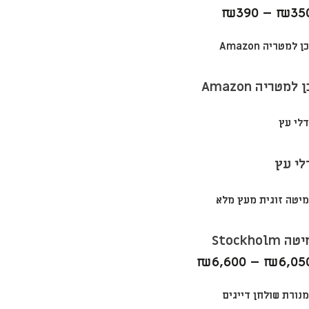
₪
390
–
₪
35
 למטריה Amazon
לי עץ
טה Stockholm
₪
6,600
–
₪
6,05