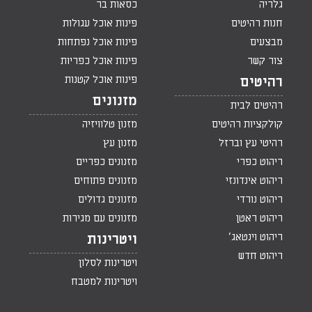
גלריה
כסאות בר
חנות רהיטים
פינות אוכל עגולות
מבצעים
פינות אוכל נפתחות
צור קשר
פינות אוכל כפריות
פינות אוכל קטנות
רהיטים
מזנונים
רהיטים לבית
קולקציות רהיטים
מזנון טלוויזיה
רהיטי עץ וברזל
מזנון עץ
ריהוט כפרי
מזנונים כפריים
ריהוט אינדונזי
מזנונים פתוחים
ריהוט נורדי
מזנונים גדולים
ריהוט ראטן
מזנונים עם מגירות
ריהוט וינטאג'
ויטרינות
ריהוט חדש
ויטרינות לסלון
ויטרינות למטבח