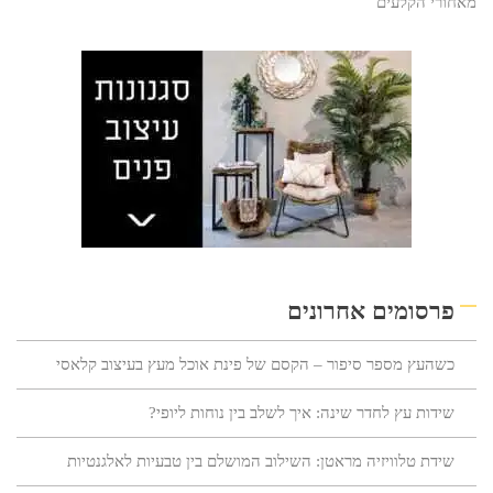
מאחורי הקלעים
פרסומים אחרונים
כשהעץ מספר סיפור – הקסם של פינת אוכל מעץ בעיצוב קלאסי
שידות עץ לחדר שינה: איך לשלב בין נוחות ליופי?
שידת טלוויזיה מראטן: השילוב המושלם בין טבעיות לאלגנטיות