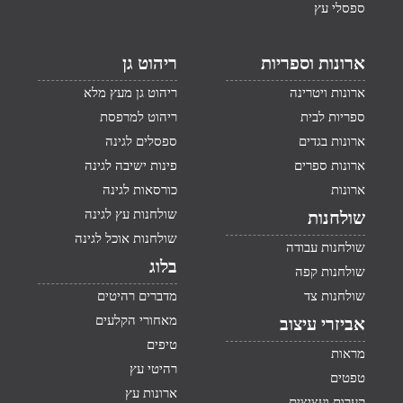
ספסלי עץ
ארונות וספריות
ריהוט גן
ארונות ויטרינה
ריהוט גן מעץ מלא
ספריות לבית
ריהוט למרפסת
ארונות בגדים
ספסלים לגינה
ארונות ספרים
פינות ישיבה לגינה
ארונות
כורסאות לגינה
שולחנות עץ לגינה
שולחנות
שולחנות אוכל לגינה
שולחנות עבודה
בלוג
שולחנות קפה
שולחנות צד
מדברים רהיטים
מאחורי הקלעים
אביזרי עיצוב
טיפים
מראות
רהיטי עץ
טפטים
ארונות עץ
קערות ועציצים