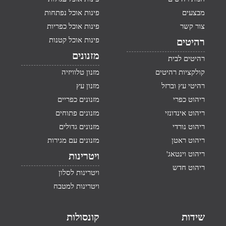
מבצעים
פינות אוכל נפתחות
צור קשר
פינות אוכל כפריות
פינות אוכל קטנות
רהיטים
מזנונים
רהיטים לבית
קולקציות רהיטים
מזנון טלוויזיה
רהיטי עץ וברזל
מזנון עץ
ריהוט כפרי
מזנונים כפריים
ריהוט אינדונזי
מזנונים פתוחים
ריהוט נורדי
מזנונים גדולים
ריהוט ראטן
מזנונים עם מגירות
ריהוט וינטאג'
ויטרינות
ריהוט חדש
ויטרינות לסלון
ויטרינות למטבח
שידות
קונסולות