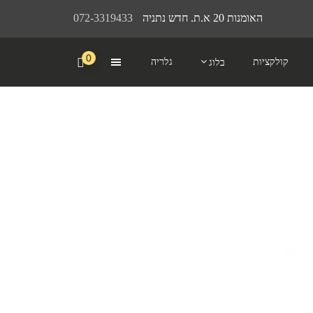
האומנות 20 א.ת. חדש נתניה
072-3319433
0
קולקציות
גלריה
בלוג