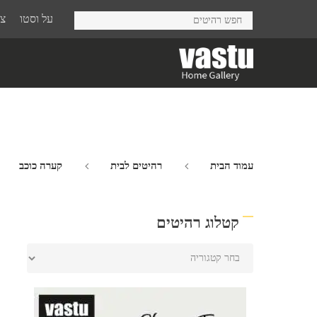
Ski
על וסטו
צר
t
mai
conten
עמוד הבית
רהיטים לבית
קערה כוכב
קטלוג רהיטים