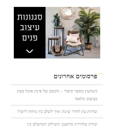
פרסומים אחרונים
כשהעץ מספר סיפור – הקסם של פינת אוכל מעץ
בעיצוב קלאסי
שידות עץ לחדר שינה: איך לשלב בין נוחות ליופי?
שידת טלוויזיה מראטן: השילוב המושלם בין