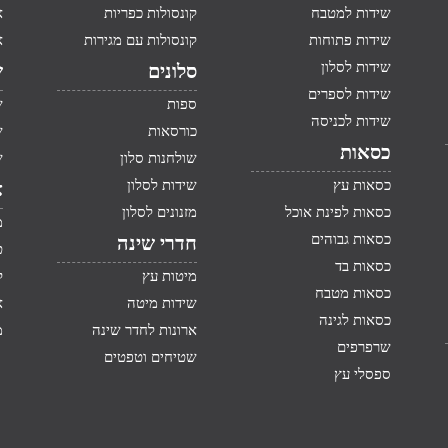
שידות למטבח
קונסולות כפריות
א
שידות פתוחות
קונסולות עם מגירות
א
שידות לסלון
סלונים
ש
שידות לספרים
ספות
ש
שידות לכניסה
כורסאות
ש
כסאות
שולחנות סלון
ש
כסאות עץ
שידות לסלון
א
כסאות לפינת אוכל
מזנונים לסלון
מ
כסאות גבוהים
חדרי שינה
ט
כסאות בד
מיטות עץ
ק
כסאות מטבח
שידות מיטה
א
כסאות לגינה
ארונות לחדר שינה
מ
שרפרפים
שטיחים וטפטים
ספסלי עץ