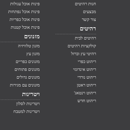
חנות רהיטים
פינות אוכל עגולות
מבצעים
פינות אוכל נפתחות
צור קשר
פינות אוכל כפריות
פינות אוכל קטנות
רהיטים
מזנונים
רהיטים לבית
קולקציות רהיטים
מזנון טלוויזיה
רהיטי עץ וברזל
מזנון עץ
ריהוט כפרי
מזנונים כפריים
ריהוט אינדונזי
מזנונים פתוחים
ריהוט נורדי
מזנונים גדולים
ריהוט ראטן
מזנונים עם מגירות
ריהוט וינטאג'
ויטרינות
ריהוט חדש
ויטרינות לסלון
ויטרינות למטבח