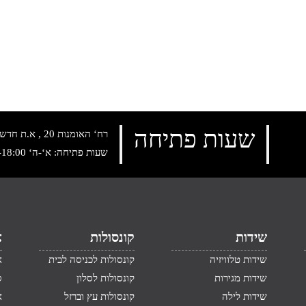
שעות פתיחה
רח‘ האומנות 20 , א.ת חדש נתניה, טלפון:
שעות פתיחה: א‘-ה‘ 10:00-18:00 , שישי: 9:00-14:00
שידות
קונסולות
א
שידות טלוויזיה
קונסולות לכניסה לבית
א
שידות מגירות
קונסולות לסלון
ס
שידות לילה
קונסולות עץ וברזל
א