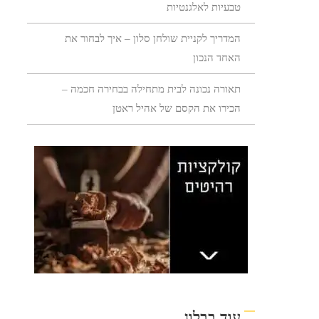
טבעיות לאלגנטיות
המדריך לקניית שולחן סלון – איך לבחור את
האחד הנכון
תאורה נכונה לבית מתחילה בבחירה חכמה –
הכירו את הקסם של אהיל ראטן
עוד בבלוג