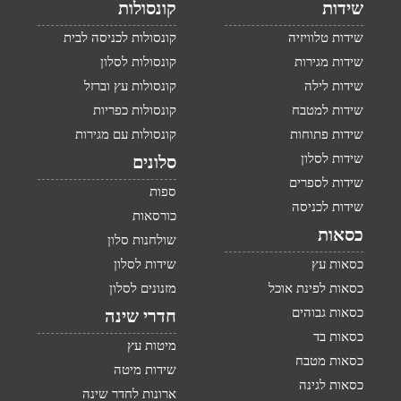
שידות
קונסולות
שידות טלוויזיה
קונסולות לכניסה לבית
שידות מגירות
קונסולות לסלון
שידות לילה
קונסולות עץ וברזל
שידות למטבח
קונסולות כפריות
שידות פתוחות
קונסולות עם מגירות
שידות לסלון
סלונים
שידות לספרים
ספות
שידות לכניסה
כורסאות
כסאות
שולחנות סלון
כסאות עץ
שידות לסלון
כסאות לפינת אוכל
מזנונים לסלון
כסאות גבוהים
חדרי שינה
כסאות בד
מיטות עץ
כסאות מטבח
שידות מיטה
כסאות לגינה
ארונות לחדר שינה