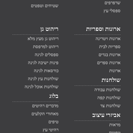
שרפרפים
שטיחים וטפטים
ספסלי עץ
ארונות וספריות
ריהוט גן
ארונות ויטרינה
ריהוט גן מעץ מלא
ספריות לבית
ריהוט למרפסת
ארונות בגדים
ספסלים לגינה
ארונות ספרים
פינות ישיבה לגינה
ארונות
כורסאות לגינה
שולחנות עץ לגינה
שולחנות
שולחנות אוכל לגינה
שולחנות עבודה
בלוג
שולחנות קפה
שולחנות צד
מדברים רהיטים
מאחורי הקלעים
אביזרי עיצוב
טיפים
מראות
רהיטי עץ
טפטים