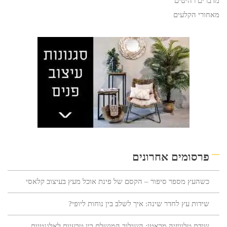
מדברים רהיטים
מאחורי הקלעים
פרסומים אחרונים
כשהעץ מספר סיפור – הקסם של פינת אוכל מעץ בעיצוב קלאסי
שידות עץ לחדר שינה: איך לשלב בין נוחות ליופי?
שידת טלוויזיה מראטן: השילוב המושלם בין טבעיות לאלגנטיות