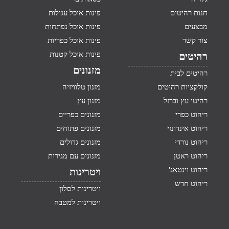
חנות רהיטים
פינות אוכל עגולות
מבצעים
פינות אוכל נפתחות
צור קשר
פינות אוכל כפריות
פינות אוכל קטנות
רהיטים
מזנונים
רהיטים לבית
קולקציות רהיטים
מזנון טלוויזיה
רהיטי עץ וברזל
מזנון עץ
ריהוט כפרי
מזנונים כפריים
ריהוט אינדונזי
מזנונים פתוחים
ריהוט נורדי
מזנונים גדולים
ריהוט ראטן
מזנונים עם מגירות
ריהוט וינטאג'
ויטרינות
ריהוט חדש
ויטרינות לסלון
ויטרינות למטבח