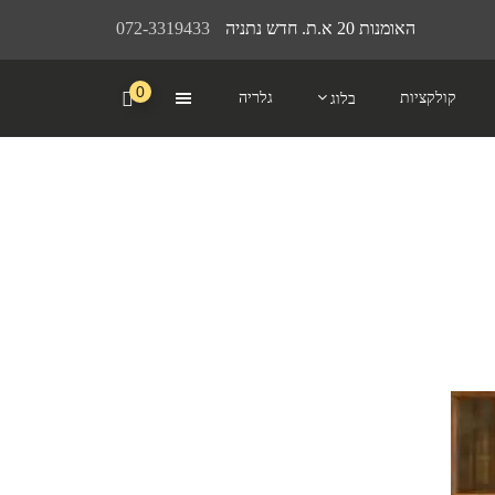
האומנות 20 א.ת. חדש נתניה
072-3319433
0
קולקציות
גלריה
בלוג