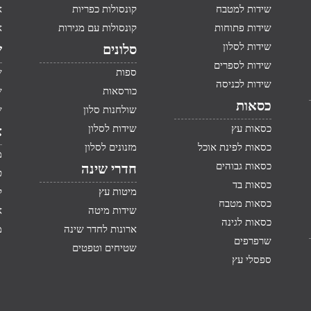
שידות למטבח
קונסולות כפריות
א
שידות פתוחות
קונסולות עם מגירות
א
שידות לסלון
סלונים
ש
שידות לספרים
ספות
ש
שידות לכניסה
כורסאות
ש
כסאות
שולחנות סלון
ש
כסאות עץ
שידות לסלון
א
כסאות לפינת אוכל
מזנונים לסלון
מ
כסאות גבוהים
חדרי שינה
ט
כסאות בד
מיטות עץ
ק
כסאות מטבח
שידות מיטה
א
כסאות לגינה
ארונות לחדר שינה
מ
שרפרפים
שטיחים וטפטים
ספסלי עץ