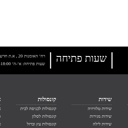
שעות פתיחה
רח‘ האומנות 20 , א.ת חדש נתניה, טלפון:
שעות פתיחה: א‘-ה‘ 10:00-18:00 , שישי: 9:00-14:00
שידות
קונסולות
א
שידות טלוויזיה
קונסולות לכניסה לבית
א
שידות מגירות
קונסולות לסלון
ס
שידות לילה
קונסולות עץ וברזל
א