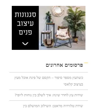
פרסומים אחרונים
כשהעץ מספר סיפור – הקסם של פינת אוכל מעץ
בעיצוב קלאסי
שידות עץ לחדר שינה: איך לשלב בין נוחות ליופי?
שידת טלוויזיה מראטן: השילוב המושלם בין