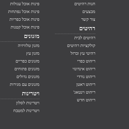
חנות רהיטים
פינות אוכל עגולות
מבצעים
פינות אוכל נפתחות
צור קשר
פינות אוכל כפריות
פינות אוכל קטנות
רהיטים
מזנונים
רהיטים לבית
קולקציות רהיטים
מזנון טלוויזיה
רהיטי עץ וברזל
מזנון עץ
ריהוט כפרי
מזנונים כפריים
ריהוט אינדונזי
מזנונים פתוחים
ריהוט נורדי
מזנונים גדולים
ריהוט ראטן
מזנונים עם מגירות
ריהוט וינטאג'
ויטרינות
ריהוט חדש
ויטרינות לסלון
ויטרינות למטבח