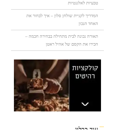
טבעיות לאלגנטיות
המדריך לקניית שולחן סלון – איך לבחור את
האחד הנכון
תאורה נכונה לבית מתחילה בבחירה חכמה –
הכירו את הקסם של אהיל ראטן
עוד בבלוג