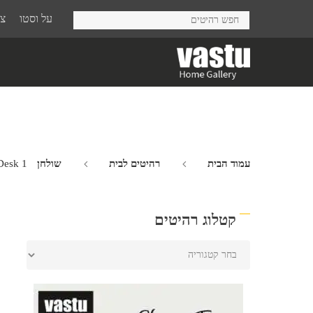
Ski
על וסטו
צר
t
mai
conten
עמוד הבית
רהיטים לבית
שולחן Toscana
Desk 1
קטלוג רהיטים