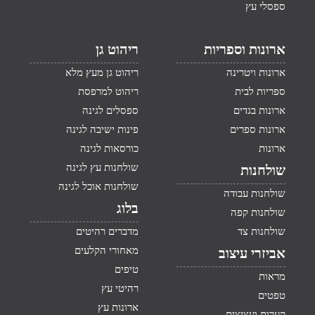
ספסלי עץ
ארונות וספריות
ריהוט גן
ארונות ויטרינה
ריהוט גן מעץ מלא
ספריות לבית
ריהוט למרפסת
ארונות בגדים
ספסלים לגינה
ארונות ספרים
פינות ישיבה לגינה
ארונות
כורסאות לגינה
שולחנות עץ לגינה
שולחנות
שולחנות אוכל לגינה
שולחנות עבודה
בלוג
שולחנות קפה
שולחנות צד
מדברים רהיטים
מאחורי הקלעים
אביזרי עיצוב
טיפים
מראות
רהיטי עץ
טפטים
ארונות עץ
קערות ועציצים