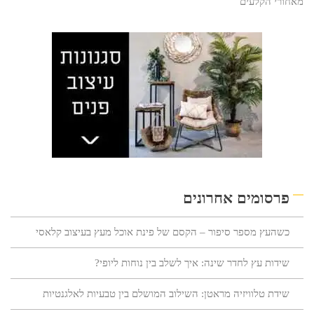
מאחורי הקלעים
פרסומים אחרונים
כשהעץ מספר סיפור – הקסם של פינת אוכל מעץ בעיצוב קלאסי
שידות עץ לחדר שינה: איך לשלב בין נוחות ליופי?
שידת טלוויזיה מראטן: השילוב המושלם בין טבעיות לאלגנטיות