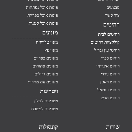
מבצעים
פינות אוכל נפתחות
צור קשר
פינות אוכל כפריות
פינות אוכל קטנות
רהיטים
מזנונים
רהיטים לבית
קולקציות רהיטים
מזנון טלוויזיה
רהיטי עץ וברזל
מזנון עץ
ריהוט כפרי
מזנונים כפריים
ריהוט אינדונזי
מזנונים פתוחים
ריהוט נורדי
מזנונים גדולים
ריהוט ראטן
מזנונים עם מגירות
ריהוט וינטאג'
ויטרינות
ריהוט חדש
ויטרינות לסלון
ויטרינות למטבח
שידות
קונסולות