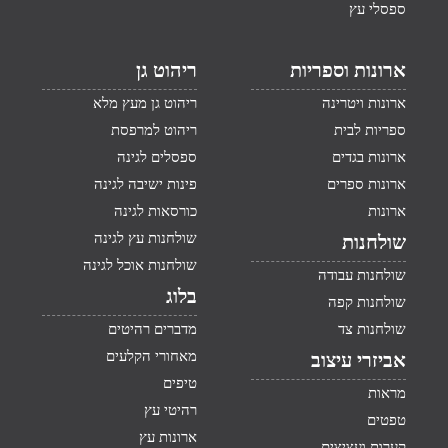
ספסלי עץ
ארונות וספריות
ריהוט גן
ארונות ויטרינה
ריהוט גן מעץ מלא
ספריות לבית
ריהוט למרפסת
ארונות בגדים
ספסלים לגינה
ארונות ספרים
פינות ישיבה לגינה
ארונות
כורסאות לגינה
שולחנות עץ לגינה
שולחנות
שולחנות אוכל לגינה
שולחנות עבודה
בלוג
שולחנות קפה
שולחנות צד
מדברים רהיטים
מאחורי הקלעים
אביזרי עיצוב
טיפים
מראות
רהיטי עץ
טפטים
ארונות עץ
קערות ועציצים