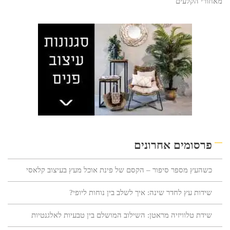
מאחורי הקלעים
פרסומים אחרונים
כשהעץ מספר סיפור – הקסם של פינת אוכל מעץ בעיצוב קלאסי
שידות עץ לחדר שינה: איך לשלב בין נוחות ליופי?
שידת טלוויזיה מראטן: השילוב המושלם בין טבעיות לאלגנטיות