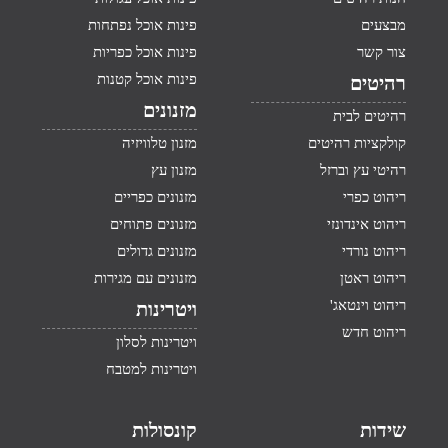
מבצעים
פינות אוכל נפתחות
צור קשר
פינות אוכל כפריות
פינות אוכל קטנות
רהיטים
מזנונים
רהיטים לבית
קולקציות רהיטים
מזנון טלוויזיה
רהיטי עץ וברזל
מזנון עץ
ריהוט כפרי
מזנונים כפריים
ריהוט אינדונזי
מזנונים פתוחים
ריהוט נורדי
מזנונים גדולים
ריהוט ראטן
מזנונים עם מגירות
ריהוט וינטאג'
ויטרינות
ריהוט חדש
ויטרינות לסלון
ויטרינות למטבח
שידות
קונסולות