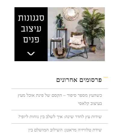
פרסומים אחרונים
כשהעץ מספר סיפור – הקסם של פינת אוכל מעץ
בעיצוב קלאסי
שידות עץ לחדר שינה: איך לשלב בין נוחות ליופי?
שידת טלוויזיה מראטן: השילוב המושלם בין