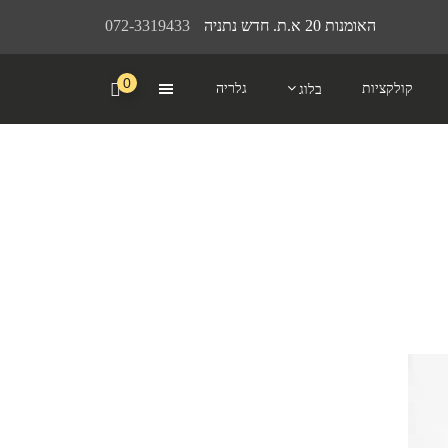
האומנות 20 א.ת. חדש נתניה
072-3319433
0
קולקציות
גלריה
בלוג