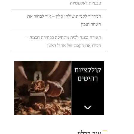
טבעיות לאלגנטיות
המדריך לקניית שולחן סלון – איך לבחור את
האחד הנכון
תאורה נכונה לבית מתחילה בבחירה חכמה –
הכירו את הקסם של אהיל ראטן
עוד בבלוג