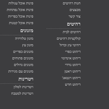
חנות רהיטים
פינות אוכל עגולות
מבצעים
פינות אוכל נפתחות
צור קשר
פינות אוכל כפריות
פינות אוכל קטנות
רהיטים
מזנונים
רהיטים לבית
קולקציות רהיטים
מזנון טלוויזיה
רהיטי עץ וברזל
מזנון עץ
ריהוט כפרי
מזנונים כפריים
ריהוט אינדונזי
מזנונים פתוחים
ריהוט נורדי
מזנונים גדולים
ריהוט ראטן
מזנונים עם מגירות
ריהוט וינטאג'
ויטרינות
ריהוט חדש
ויטרינות לסלון
ויטרינות למטבח