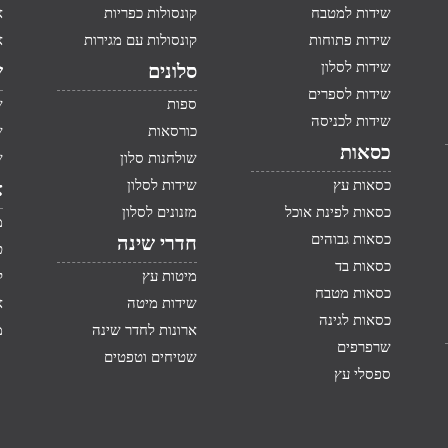
שידות למטבח
קונסולות כפריות
א
שידות פתוחות
קונסולות עם מגירות
א
שידות לסלון
סלונים
ש
שידות לספרים
ספות
ש
שידות לכניסה
כורסאות
ש
כסאות
שולחנות סלון
ש
כסאות עץ
שידות לסלון
א
כסאות לפינת אוכל
מזנונים לסלון
מ
כסאות גבוהים
חדרי שינה
ט
כסאות בד
מיטות עץ
ק
כסאות מטבח
שידות מיטה
א
כסאות לגינה
ארונות לחדר שינה
מ
שרפרפים
שטיחים וטפטים
ספסלי עץ