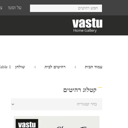
Ski
על וסטו
צר
t
mai
conten
עמוד הבית
רהיטים לבית
שולחן Java
able 1
קטלוג רהיטים