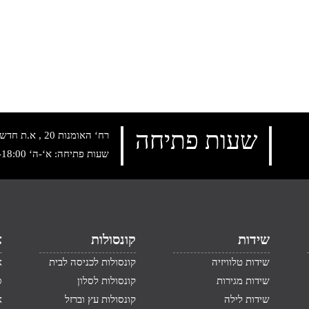
שעות פתיחה
רח‘ האומנות 20 , א.ת חדש נתניה, טלפון:
שעות פתיחה: א‘-ה‘ 10:00-18:00 , שישי: 9:00-14:00
שידות
קונסולות
א
שידות טלוויזיה
קונסולות לכניסה לבית
א
שידות מגירות
קונסולות לסלון
ס
שידות לילה
קונסולות עץ וברזל
א