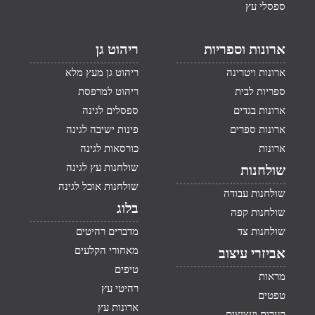
ספסלי עץ
ארונות וספריות
ריהוט גן
ארונות ויטרינה
ריהוט גן מעץ מלא
ספריות לבית
ריהוט למרפסת
ארונות בגדים
ספסלים לגינה
ארונות ספרים
פינות ישיבה לגינה
ארונות
כורסאות לגינה
שולחנות עץ לגינה
שולחנות
שולחנות אוכל לגינה
שולחנות עבודה
בלוג
שולחנות קפה
שולחנות צד
מדברים רהיטים
מאחורי הקלעים
אביזרי עיצוב
טיפים
מראות
רהיטי עץ
טפטים
ארונות עץ
קערות ועציצים