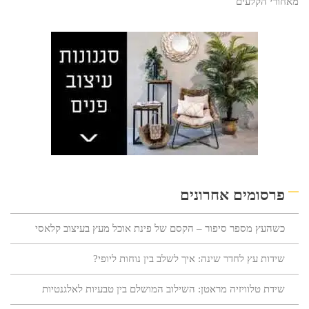
מאחורי הקלעים
פרסומים אחרונים
כשהעץ מספר סיפור – הקסם של פינת אוכל מעץ בעיצוב קלאסי
שידות עץ לחדר שינה: איך לשלב בין נוחות ליופי?
שידת טלוויזיה מראטן: השילוב המושלם בין טבעיות לאלגנטיות