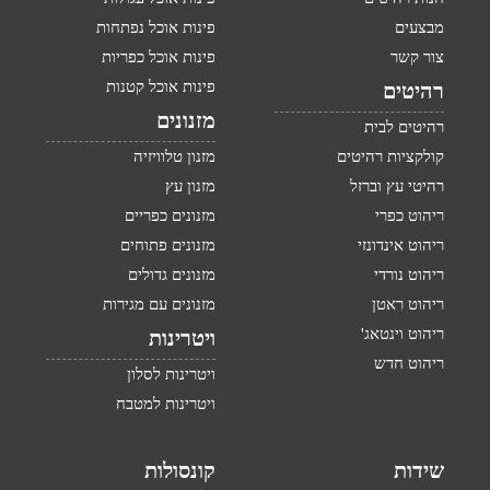
מבצעים
פינות אוכל נפתחות
צור קשר
פינות אוכל כפריות
פינות אוכל קטנות
רהיטים
מזנונים
רהיטים לבית
קולקציות רהיטים
מזנון טלוויזיה
רהיטי עץ וברזל
מזנון עץ
ריהוט כפרי
מזנונים כפריים
ריהוט אינדונזי
מזנונים פתוחים
ריהוט נורדי
מזנונים גדולים
ריהוט ראטן
מזנונים עם מגירות
ריהוט וינטאג'
ויטרינות
ריהוט חדש
ויטרינות לסלון
ויטרינות למטבח
שידות
קונסולות