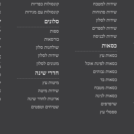
שידות למטבח
קונסולות כפריות
א
שידות פתוחות
קונסולות עם מגירות
א
שידות לסלון
סלונים
ש
שידות לספרים
ספות
ש
שידות לכניסה
כורסאות
ש
כסאות
שולחנות סלון
ש
כסאות עץ
שידות לסלון
א
כסאות לפינת אוכל
מזנונים לסלון
מ
כסאות גבוהים
חדרי שינה
ט
כסאות בד
מיטות עץ
ק
כסאות מטבח
שידות מיטה
א
כסאות לגינה
ארונות לחדר שינה
מ
שרפרפים
שטיחים וטפטים
ספסלי עץ