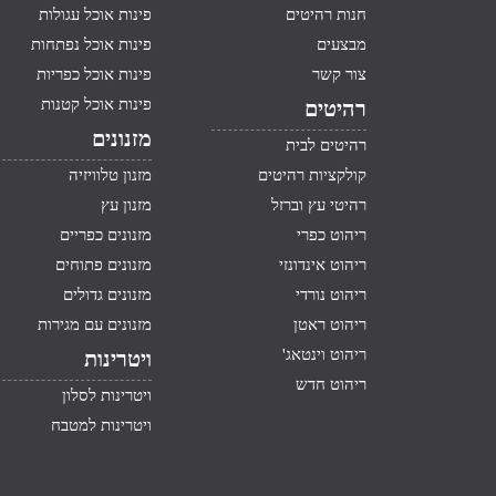
חנות רהיטים
פינות אוכל עגולות
מבצעים
פינות אוכל נפתחות
צור קשר
פינות אוכל כפריות
פינות אוכל קטנות
רהיטים
מזנונים
רהיטים לבית
קולקציות רהיטים
מזנון טלוויזיה
רהיטי עץ וברזל
מזנון עץ
ריהוט כפרי
מזנונים כפריים
ריהוט אינדונזי
מזנונים פתוחים
ריהוט נורדי
מזנונים גדולים
ריהוט ראטן
מזנונים עם מגירות
ריהוט וינטאג'
ויטרינות
ריהוט חדש
ויטרינות לסלון
ויטרינות למטבח