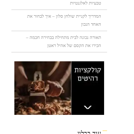
טבעיות לאלגנטיות
המדריך לקניית שולחן סלון – איך לבחור את
האחד הנכון
תאורה נכונה לבית מתחילה בבחירה חכמה –
הכירו את הקסם של אהיל ראטן
עוד בבלוג