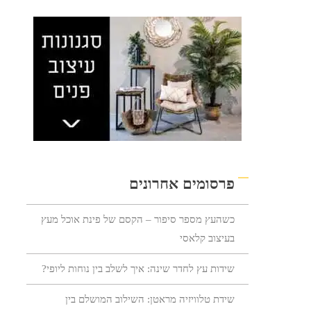
פרסומים אחרונים
כשהעץ מספר סיפור – הקסם של פינת אוכל מעץ
בעיצוב קלאסי
שידות עץ לחדר שינה: איך לשלב בין נוחות ליופי?
שידת טלוויזיה מראטן: השילוב המושלם בין