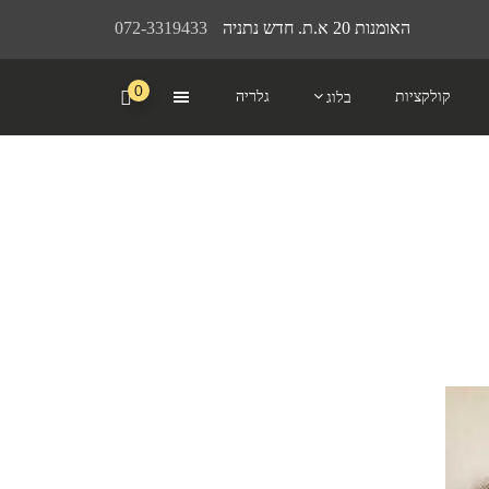
האומנות 20 א.ת. חדש נתניה
072-3319433
0
קולקציות
גלריה
בלוג