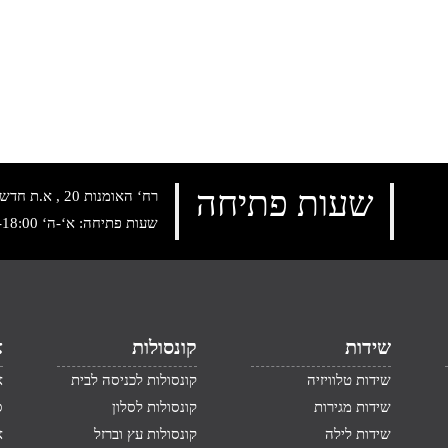
שעות פתיחה
רח‘ האומנות 20 , א.ת חדש נתניה, טלפון:
שעות פתיחה: א‘-ה‘ 10:00-18:00 , שישי: 9:00-14:00
שידות
קונסולות
א
שידות טלוויזיה
קונסולות לכניסה לבית
א
שידות מגירות
קונסולות לסלון
ס
שידות לילה
קונסולות עץ וברזל
א