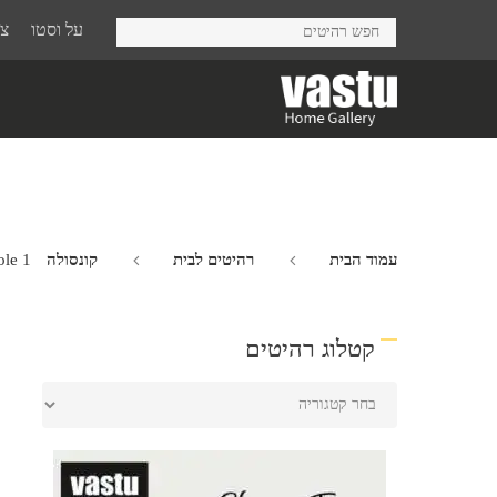
Ski
על וסטו
צר
t
mai
conten
עמוד הבית
רהיטים לבית
קונסולה Primitive
ole 1
קטלוג רהיטים