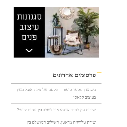
פרסומים אחרונים
כשהעץ מספר סיפור – הקסם של פינת אוכל מעץ
בעיצוב קלאסי
שידות עץ לחדר שינה: איך לשלב בין נוחות ליופי?
שידת טלוויזיה מראטן: השילוב המושלם בין