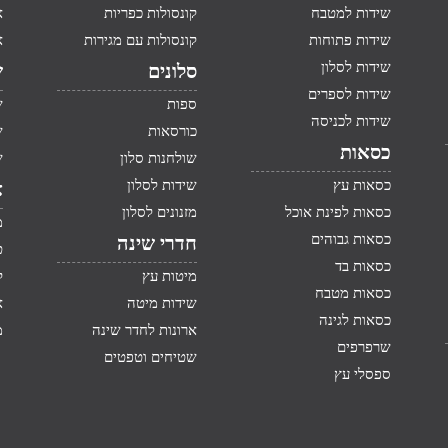
שידות למטבח
קונסולות כפריות
א
שידות פתוחות
קונסולות עם מגירות
א
שידות לסלון
סלונים
ש
שידות לספרים
ספות
ש
שידות לכניסה
כורסאות
ש
כסאות
שולחנות סלון
ש
כסאות עץ
שידות לסלון
א
כסאות לפינת אוכל
מזנונים לסלון
מ
כסאות גבוהים
חדרי שינה
ט
כסאות בד
מיטות עץ
ק
כסאות מטבח
שידות מיטה
א
כסאות לגינה
ארונות לחדר שינה
מ
שרפרפים
שטיחים וטפטים
ספסלי עץ