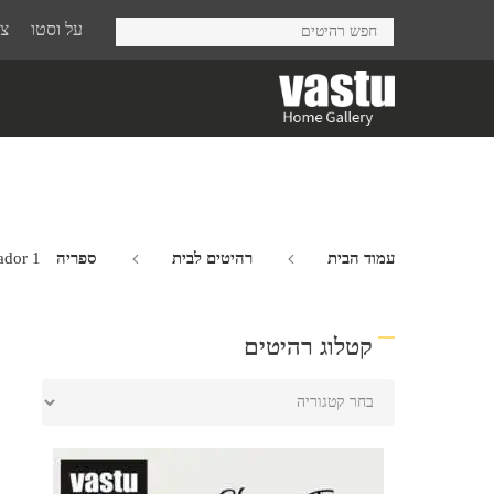
Ski
על וסטו
צר
t
mai
conten
עמוד הבית
רהיטים לבית
ספריה Ambassador
ador 1
קטלוג רהיטים