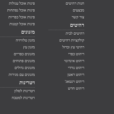
חנות רהיטים
פינות אוכל עגולות
מבצעים
פינות אוכל נפתחות
צור קשר
פינות אוכל כפריות
פינות אוכל קטנות
רהיטים
מזנונים
רהיטים לבית
קולקציות רהיטים
מזנון טלוויזיה
רהיטי עץ וברזל
מזנון עץ
ריהוט כפרי
מזנונים כפריים
ריהוט אינדונזי
מזנונים פתוחים
ריהוט נורדי
מזנונים גדולים
ריהוט ראטן
מזנונים עם מגירות
ריהוט וינטאג'
ויטרינות
ריהוט חדש
ויטרינות לסלון
ויטרינות למטבח