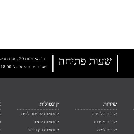
שעות פתיחה
רח‘ האומנות 20 , א.ת חדש נתניה, טלפון:
שעות פתיחה: א‘-ה‘ 10:00-18:00 , שישי: 9:00-14:00
שידות
קונסולות
א
שידות טלוויזיה
קונסולות לכניסה לבית
א
שידות מגירות
קונסולות לסלון
ס
שידות לילה
קונסולות עץ וברזל
א