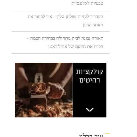
טבעיות לאלגנטיות
המדריך לקניית שולחן סלון – איך לבחור את
האחד הנכון
תאורה נכונה לבית מתחילה בבחירה חכמה –
הכירו את הקסם של אהיל ראטן
עוד בבלוג