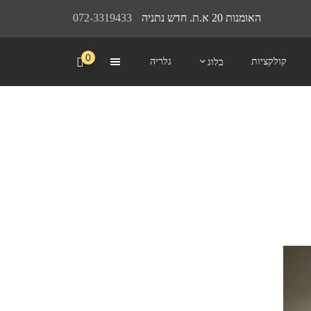
האומנות 20 א.ת. חדש נתניה
072-3319433
0
קולקציות
גלריה
בלוג