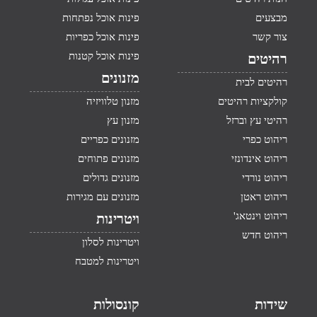
מבצעים
פינות אוכל נפתחות
צור קשר
פינות אוכל כפריות
פינות אוכל קטנות
רהיטים
מזנונים
רהיטים לבית
קולקציות רהיטים
מזנון טלוויזיה
רהיטי עץ וברזל
מזנון עץ
ריהוט כפרי
מזנונים כפריים
ריהוט אינדונזי
מזנונים פתוחים
ריהוט נורדי
מזנונים גדולים
ריהוט ראטן
מזנונים עם מגירות
ריהוט וינטאג'
ויטרינות
ריהוט חדש
ויטרינות לסלון
ויטרינות למטבח
שידות
קונסולות