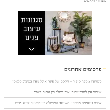
מאחורי הקלעים
פרסומים אחרונים
כשהעץ מספר סיפור – הקסם של פינת אוכל מעץ בעיצוב קלאסי
שידות עץ לחדר שינה: איך לשלב בין נוחות ליופי?
שידת טלוויזיה מראטן: השילוב המושלם בין טבעיות לאלגנטיות