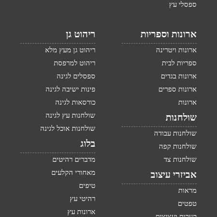
ספסלי עץ
ארונות וספריות
ריהוט גן
ארונות ויטרינה
ריהוט גן מעץ מלא
ספריות לבית
ריהוט למרפסת
ארונות בגדים
ספסלים לגינה
ארונות ספרים
פינות ישיבה לגינה
ארונות
כורסאות לגינה
שולחנות עץ לגינה
שולחנות
שולחנות אוכל לגינה
שולחנות עבודה
בלוג
שולחנות קפה
שולחנות צד
מדברים רהיטים
מאחורי הקלעים
אביזרי עיצוב
טיפים
מראות
רהיטי עץ
טפטים
ארונות עץ
קערות ועציצים