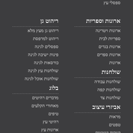
ספסלי עץ
ארונות וספריות
ריהוט גן
ארונות ויטרינה
ריהוט גן מעץ מלא
ספריות לבית
ריהוט למרפסת
ארונות בגדים
ספסלים לגינה
ארונות ספרים
פינות ישיבה לגינה
ארונות
כורסאות לגינה
שולחנות עץ לגינה
שולחנות
שולחנות אוכל לגינה
שולחנות עבודה
בלוג
שולחנות קפה
שולחנות צד
מדברים רהיטים
מאחורי הקלעים
אביזרי עיצוב
טיפים
מראות
רהיטי עץ
טפטים
ארונות עץ
קערות ועציצים