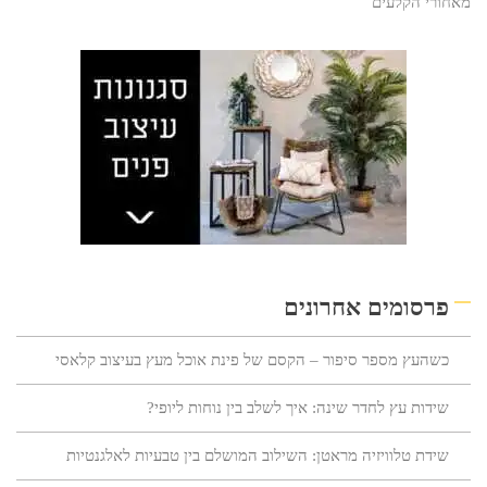
מאחורי הקלעים
פרסומים אחרונים
כשהעץ מספר סיפור – הקסם של פינת אוכל מעץ בעיצוב קלאסי
שידות עץ לחדר שינה: איך לשלב בין נוחות ליופי?
שידת טלוויזיה מראטן: השילוב המושלם בין טבעיות לאלגנטיות