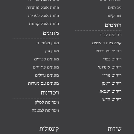
מבצעים
פינות אוכל נפתחות
צור קשר
פינות אוכל כפריות
פינות אוכל קטנות
רהיטים
מזנונים
רהיטים לבית
קולקציות רהיטים
מזנון טלוויזיה
רהיטי עץ וברזל
מזנון עץ
ריהוט כפרי
מזנונים כפריים
ריהוט אינדונזי
מזנונים פתוחים
ריהוט נורדי
מזנונים גדולים
ריהוט ראטן
מזנונים עם מגירות
ריהוט וינטאג'
ויטרינות
ריהוט חדש
ויטרינות לסלון
ויטרינות למטבח
שידות
קונסולות