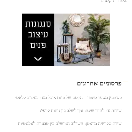
מאחורי הקלעים
פרסומים אחרונים
כשהעץ מספר סיפור – הקסם של פינת אוכל מעץ בעיצוב קלאסי
שידות עץ לחדר שינה: איך לשלב בין נוחות ליופי?
שידת טלוויזיה מראטן: השילוב המושלם בין טבעיות לאלגנטיות