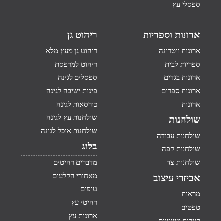
ספסלי עץ
ארונות וספריות
ריהוט גן
ארונות ויטרינה
ריהוט גן מעץ מלא
ספריות לבית
ריהוט למרפסת
ארונות בגדים
ספסלים לגינה
ארונות ספרים
פינות ישיבה לגינה
ארונות
כורסאות לגינה
שולחנות עץ לגינה
שולחנות
שולחנות אוכל לגינה
שולחנות עבודה
בלוג
שולחנות קפה
שולחנות צד
מדברים רהיטים
מאחורי הקלעים
אביזרי עיצוב
טיפים
מראות
רהיטי עץ
טפטים
ארונות עץ
קערות ועציצים