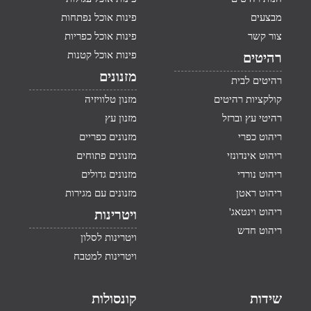
מבצעים
פינות אוכל נפתחות
צור קשר
פינות אוכל כפריות
פינות אוכל קטנות
רהיטים
מזנונים
רהיטים לבית
קולקציות רהיטים
מזנון טלוויזיה
רהיטי עץ וברזל
מזנון עץ
ריהוט כפרי
מזנונים כפריים
ריהוט אינדונזי
מזנונים פתוחים
ריהוט נורדי
מזנונים גדולים
ריהוט ראטן
מזנונים עם מגירות
ריהוט וינטאג'
ויטרינות
ריהוט חדש
ויטרינות לסלון
ויטרינות למטבח
שידות
קונסולות