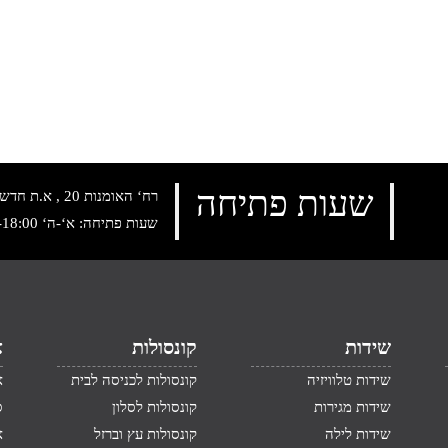
שעות פתיחה
רח‘ האומנות 20 , א.ת חדש נתניה, טלפון:
שעות פתיחה: א‘-ה‘ 10:00-18:00 , שישי: 9:00-14:00
שידות
קונסולות
א
שידות טלוויזיה
קונסולות לכניסה לבית
א
שידות מגירות
קונסולות לסלון
ס
שידות לילה
קונסולות עץ וברזל
א