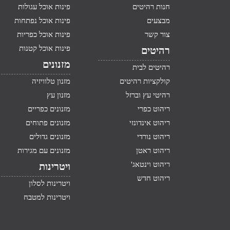
חנות רהיטים
פינות אוכל עגולות
מבצעים
פינות אוכל נפתחות
צור קשר
פינות אוכל כפריות
פינות אוכל קטנות
רהיטים
מזנונים
רהיטים לבית
קולקציות רהיטים
מזנון טלוויזיה
רהיטי עץ וברזל
מזנון עץ
ריהוט כפרי
מזנונים כפריים
ריהוט אינדונזי
מזנונים פתוחים
ריהוט נורדי
מזנונים גדולים
ריהוט ראטן
מזנונים עם מגירות
ריהוט וינטאג'
ויטרינות
ריהוט חדש
ויטרינות לסלון
ויטרינות למטבח