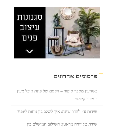
פרסומים אחרונים
כשהעץ מספר סיפור – הקסם של פינת אוכל מעץ
בעיצוב קלאסי
שידות עץ לחדר שינה: איך לשלב בין נוחות ליופי?
שידת טלוויזיה מראטן: השילוב המושלם בין