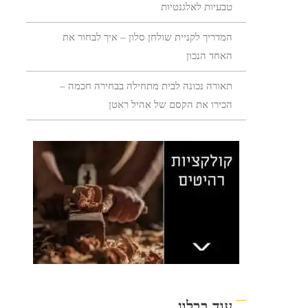
טבעיות לאלגנטיות
המדריך לקניית שולחן סלון – איך לבחור את
האחד הנכון
תאורה נכונה לבית מתחילה בבחירה חכמה –
הכירו את הקסם של אהיל ראטן
עוד בבלוג