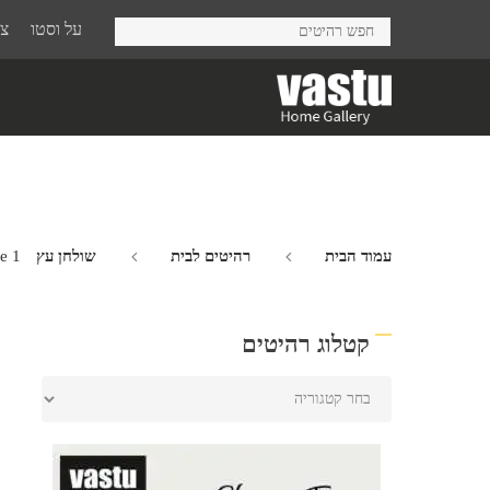
Ski
על וסטו
צר
t
mai
conten
עמוד הבית
רהיטים לבית
שולחן עץ Andreas
e 1
קטלוג רהיטים