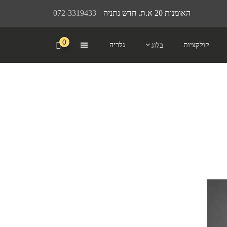
האומנות 20 א.ת. חדש נתניה
072-3319433
0
קולקציות
גלריה
בלוג