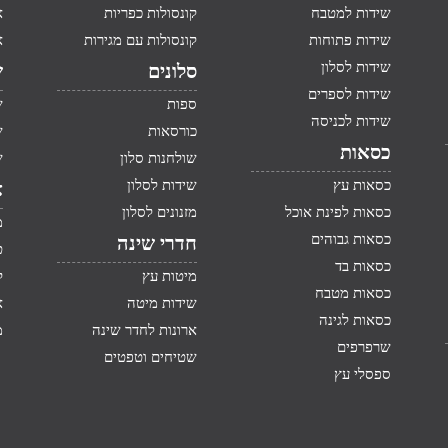
שידות למטבח
קונסולות כפריות
א
שידות פתוחות
קונסולות עם מגירות
א
שידות לסלון
סלונים
ש
שידות לספרים
ספות
ש
שידות לכניסה
כורסאות
ש
כסאות
שולחנות סלון
ש
כסאות עץ
שידות לסלון
א
כסאות לפינת אוכל
מזנונים לסלון
מ
כסאות גבוהים
חדרי שינה
ט
כסאות בד
מיטות עץ
ק
כסאות מטבח
שידות מיטה
א
כסאות לגינה
ארונות לחדר שינה
מ
שרפרפים
שטיחים וטפטים
ספסלי עץ