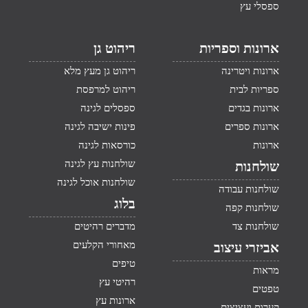
ספסלי עץ
ארונות וספריות
ריהוט גן
ארונות ויטרינה
ריהוט גן מעץ מלא
ספריות לבית
ריהוט למרפסת
ארונות בגדים
ספסלים לגינה
ארונות ספרים
פינות ישיבה לגינה
ארונות
כורסאות לגינה
שולחנות עץ לגינה
שולחנות
שולחנות אוכל לגינה
שולחנות עבודה
בלוג
שולחנות קפה
שולחנות צד
מדברים רהיטים
מאחורי הקלעים
אביזרי עיצוב
טיפים
מראות
רהיטי עץ
טפטים
ארונות עץ
קערות ועציצים