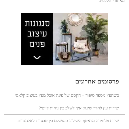
מאחורי הקלעים
פרסומים אחרונים
כשהעץ מספר סיפור – הקסם של פינת אוכל מעץ בעיצוב קלאסי
שידות עץ לחדר שינה: איך לשלב בין נוחות ליופי?
שידת טלוויזיה מראטן: השילוב המושלם בין טבעיות לאלגנטיות