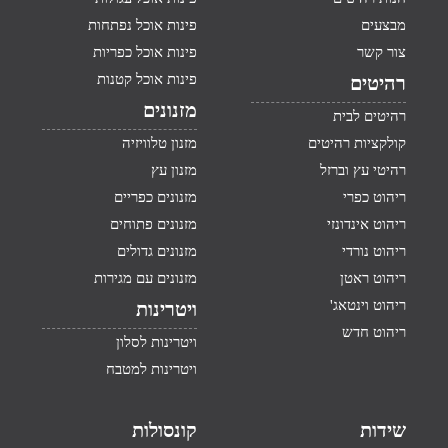
מבצעים
פינות אוכל נפתחות
צור קשר
פינות אוכל כפריות
פינות אוכל קטנות
רהיטים
מזנונים
רהיטים לבית
קולקציות רהיטים
מזנון טלוויזיה
רהיטי עץ וברזל
מזנון עץ
ריהוט כפרי
מזנונים כפריים
ריהוט אינדונזי
מזנונים פתוחים
ריהוט נורדי
מזנונים גדולים
ריהוט ראטן
מזנונים עם מגירות
ריהוט וינטאג'
ויטרינות
ריהוט חדש
ויטרינות לסלון
ויטרינות למטבח
שידות
קונסולות