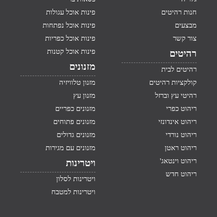
חנות רהיטים
פינות אוכל עגולות
מבצעים
פינות אוכל נפתחות
צור קשר
פינות אוכל כפריות
פינות אוכל קטנות
רהיטים
מזנונים
רהיטים לבית
קולקציות רהיטים
מזנון טלוויזיה
רהיטי עץ וברזל
מזנון עץ
ריהוט כפרי
מזנונים כפריים
ריהוט אינדונזי
מזנונים פתוחים
ריהוט נורדי
מזנונים גדולים
ריהוט ראטן
מזנונים עם מגירות
ריהוט וינטאג'
ויטרינות
ריהוט חדש
ויטרינות לסלון
ויטרינות למטבח