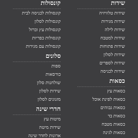
שידות
קונסולות
שידות טלוויזיה
קונסולות לכניסה לבית
שידות מגירות
קונסולות לסלון
שידות לילה
קונסולות עץ וברזל
שידות למטבח
קונסולות כפריות
שידות פתוחות
קונסולות עם מגירות
שידות לסלון
סלונים
שידות לספרים
ספות
שידות לכניסה
כורסאות
כסאות
שולחנות סלון
כסאות עץ
שידות לסלון
כסאות לפינת אוכל
מזנונים לסלון
כסאות גבוהים
חדרי שינה
כסאות בד
מיטות עץ
כסאות מטבח
שידות מיטה
כסאות לגינה
ארונות לחדר שינה