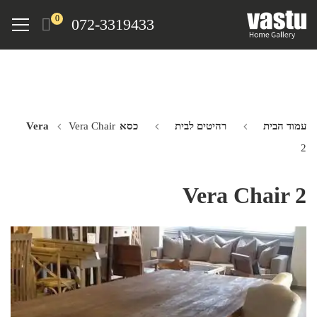
Ski
Menu
0
072-3319433
t
mai
conten
עמוד הבית
רהיטים לבית
כסא Vera
Vera Chair
2
Vera Chair 2