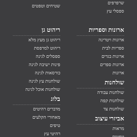
שרפרפים
שטיחים וטפטים
ספסלי עץ
ארונות וספריות
ריהוט גן
ארונות ויטרינה
ריהוט גן מעץ מלא
ספריות לבית
ריהוט למרפסת
ארונות בגדים
ספסלים לגינה
ארונות ספרים
פינות ישיבה לגינה
ארונות
כורסאות לגינה
שולחנות עץ לגינה
שולחנות
שולחנות אוכל לגינה
שולחנות עבודה
בלוג
שולחנות קפה
שולחנות צד
מדברים רהיטים
מאחורי הקלעים
אביזרי עיצוב
טיפים
מראות
רהיטי עץ
טפטים