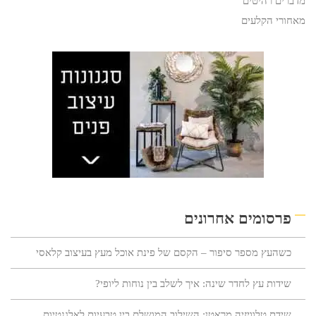
מדברים רהיטים
מאחורי הקלעים
פרסומים אחרונים
כשהעץ מספר סיפור – הקסם של פינת אוכל מעץ בעיצוב קלאסי
שידות עץ לחדר שינה: איך לשלב בין נוחות ליופי?
שידת טלוויזיה מראטן: השילוב המושלם בין טבעיות לאלגנטיות