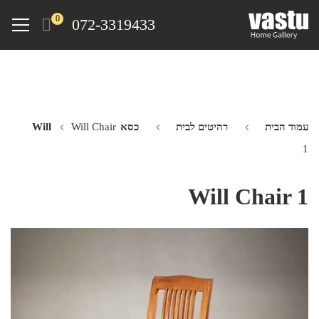
Ski
Menu
0
072-3319433
t
mai
conten
עמוד הבית
רהיטים לבית
כסא Will
Will Chair
1
Will Chair 1