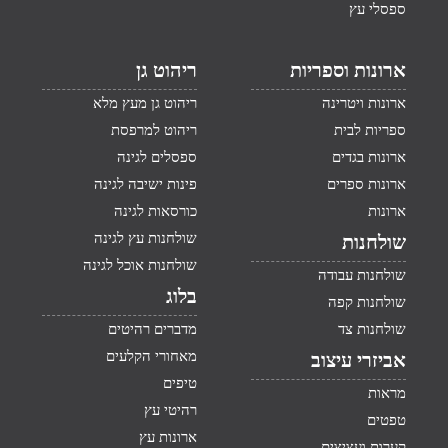
ספסלי עץ
ארונות וספריות
ריהוט גן
ארונות ויטרינה
ריהוט גן מעץ מלא
ספריות לבית
ריהוט למרפסת
ארונות בגדים
ספסלים לגינה
ארונות ספרים
פינות ישיבה לגינה
ארונות
כורסאות לגינה
שולחנות עץ לגינה
שולחנות
שולחנות אוכל לגינה
שולחנות עבודה
בלוג
שולחנות קפה
שולחנות צד
מדברים רהיטים
מאחורי הקלעים
אביזרי עיצוב
טיפים
מראות
רהיטי עץ
טפטים
ארונות עץ
קערות ועציצים