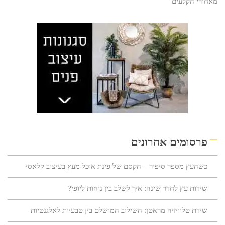
מאחורי הקלעים
פרסומים אחרונים
כשהעץ מספר סיפור – הקסם של פינת אוכל מעץ בעיצוב קלאסי
שידות עץ לחדר שינה: איך לשלב בין נוחות ליופי?
שידת טלוויזיה מראטן: השילוב המושלם בין טבעיות לאלגנטיות