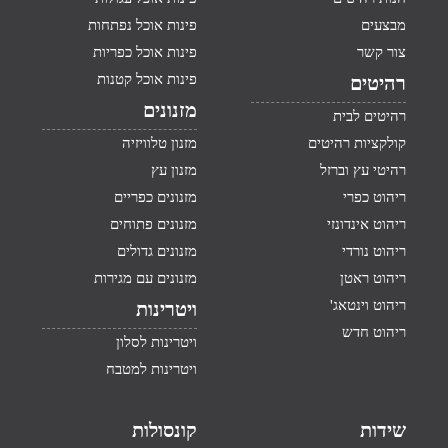
מבצעים
פינות אוכל נפתחות
צור קשר
פינות אוכל כפריות
פינות אוכל קטנות
רהיטים
מזנונים
רהיטים לבית
קולקציות רהיטים
מזנון טלוויזיה
רהיטי עץ וברזל
מזנון עץ
ריהוט כפרי
מזנונים כפריים
ריהוט אינדונזי
מזנונים פתוחים
ריהוט נורדי
מזנונים גדולים
ריהוט ראטן
מזנונים עם מגירות
ריהוט וינטאג'
ויטרינות
ריהוט חדש
ויטרינות לסלון
ויטרינות למטבח
שידות
קונסולות