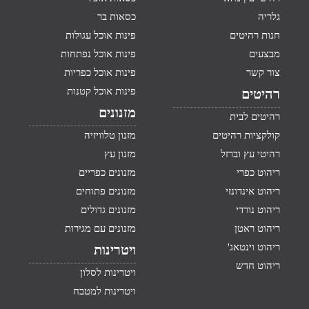
גלריה
כסאות בר
חנות רהיטים
פינות אוכל עגולות
מבצעים
פינות אוכל נפתחות
צור קשר
פינות אוכל כפריות
פינות אוכל קטנות
רהיטים
מזנונים
רהיטים לבית
קולקציות רהיטים
מזנון טלוויזיה
רהיטי עץ וברזל
מזנון עץ
ריהוט כפרי
מזנונים כפריים
ריהוט אינדונזי
מזנונים פתוחים
ריהוט נורדי
מזנונים גדולים
ריהוט ראטן
מזנונים עם מגירות
ריהוט וינטאג'
ויטרינות
ריהוט חדש
ויטרינות לסלון
ויטרינות למטבח