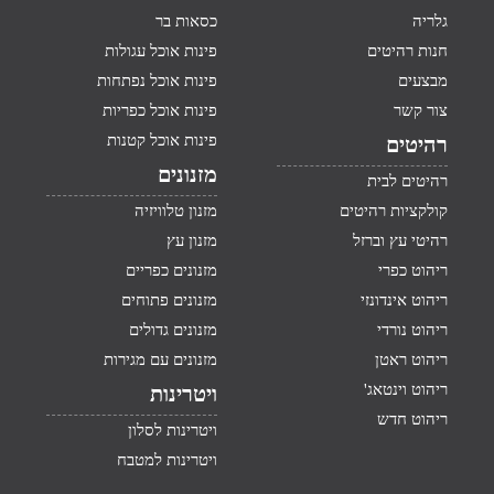
גלריה
כסאות בר
חנות רהיטים
פינות אוכל עגולות
מבצעים
פינות אוכל נפתחות
צור קשר
פינות אוכל כפריות
פינות אוכל קטנות
רהיטים
מזנונים
רהיטים לבית
קולקציות רהיטים
מזנון טלוויזיה
רהיטי עץ וברזל
מזנון עץ
ריהוט כפרי
מזנונים כפריים
ריהוט אינדונזי
מזנונים פתוחים
ריהוט נורדי
מזנונים גדולים
ריהוט ראטן
מזנונים עם מגירות
ריהוט וינטאג'
ויטרינות
ריהוט חדש
ויטרינות לסלון
ויטרינות למטבח