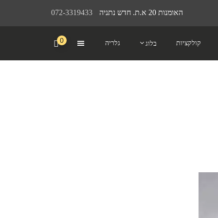
האומנות 20 א.ת. חדש נתניה
072-3319433
0
קולקציות
גלריה
בלוג