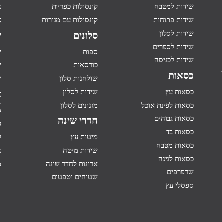
שידות למטבח
קונסולות כפריות
א
שידות פתוחות
קונסולות עם מגירות
א
שידות לסלון
סלונים
ש
שידות לספרים
ספות
ש
שידות לכניסה
כורסאות
ש
כסאות
שולחנות סלון
ש
כסאות עץ
שידות לסלון
א
כסאות לפינת אוכל
מזנונים לסלון
מ
כסאות גבוהים
חדרי שינה
ט
כסאות בד
מיטות עץ
ק
כסאות מטבח
שידות מיטה
א
כסאות לגינה
ארונות לחדר שינה
מ
שרפרפים
שטיחים וטפטים
ספסלי עץ