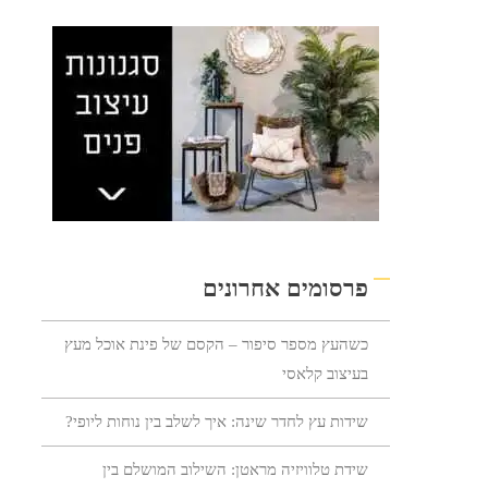
פרסומים אחרונים
כשהעץ מספר סיפור – הקסם של פינת אוכל מעץ
בעיצוב קלאסי
שידות עץ לחדר שינה: איך לשלב בין נוחות ליופי?
שידת טלוויזיה מראטן: השילוב המושלם בין