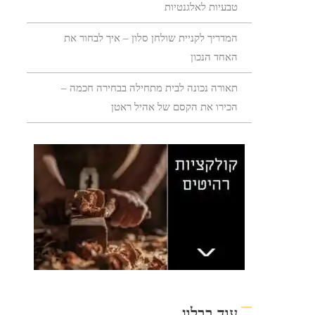
טבעיות לאלגנטיות
המדריך לקניית שולחן סלון – איך לבחור את
האחד הנכון
תאורה נכונה לבית מתחילה בבחירה חכמה –
הכירו את הקסם של אהיל ראטן
עוד בבלוג