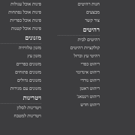
חנות רהיטים
פינות אוכל עגולות
מבצעים
פינות אוכל נפתחות
צור קשר
פינות אוכל כפריות
פינות אוכל קטנות
רהיטים
מזנונים
רהיטים לבית
קולקציות רהיטים
מזנון טלוויזיה
רהיטי עץ וברזל
מזנון עץ
ריהוט כפרי
מזנונים כפריים
ריהוט אינדונזי
מזנונים פתוחים
ריהוט נורדי
מזנונים גדולים
ריהוט ראטן
מזנונים עם מגירות
ריהוט וינטאג'
ויטרינות
ריהוט חדש
ויטרינות לסלון
ויטרינות למטבח