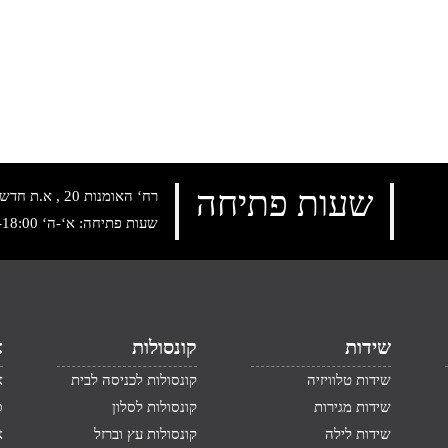
שעות פתיחה
רח‘ האומנות 20 , א.ת חדש נתניה, טלפון:
שעות פתיחה: א‘-ה‘ 10:00-18:00 , שישי: 9:00-14:00
שידות
קונסולות
א
שידות טלוויזיה
קונסולות לכניסה לבית
א
שידות מגירות
קונסולות לסלון
ס
שידות לילה
קונסולות עץ וברזל
א