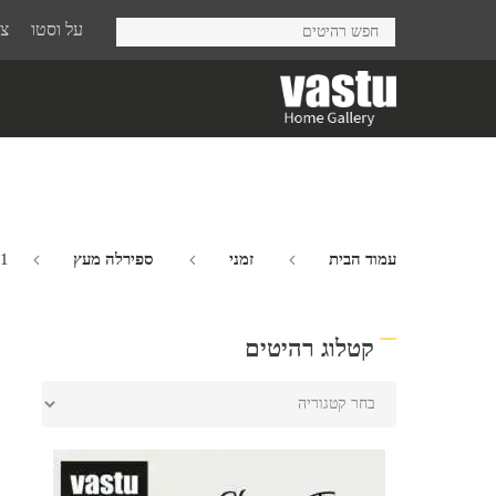
Ski
על וסטו
צר
t
mai
conten
עמוד הבית
זמני
ספירלה מעץ
 1
קטלוג רהיטים