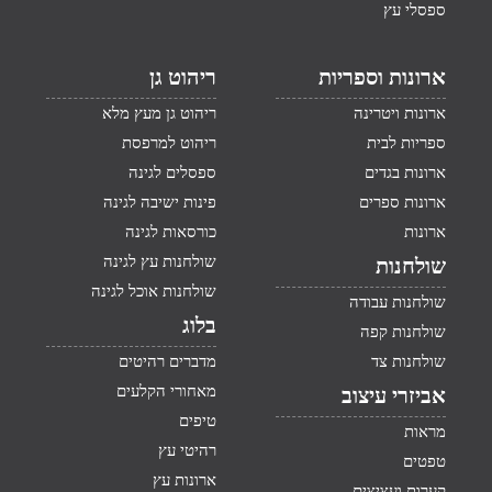
ספסלי עץ
ארונות וספריות
ריהוט גן
ארונות ויטרינה
ריהוט גן מעץ מלא
ספריות לבית
ריהוט למרפסת
ארונות בגדים
ספסלים לגינה
ארונות ספרים
פינות ישיבה לגינה
ארונות
כורסאות לגינה
שולחנות עץ לגינה
שולחנות
שולחנות אוכל לגינה
שולחנות עבודה
בלוג
שולחנות קפה
שולחנות צד
מדברים רהיטים
מאחורי הקלעים
אביזרי עיצוב
טיפים
מראות
רהיטי עץ
טפטים
ארונות עץ
קערות ועציצים