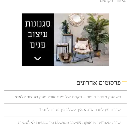
מאחורי הקלעים
פרסומים אחרונים
כשהעץ מספר סיפור – הקסם של פינת אוכל מעץ בעיצוב קלאסי
שידות עץ לחדר שינה: איך לשלב בין נוחות ליופי?
שידת טלוויזיה מראטן: השילוב המושלם בין טבעיות לאלגנטיות