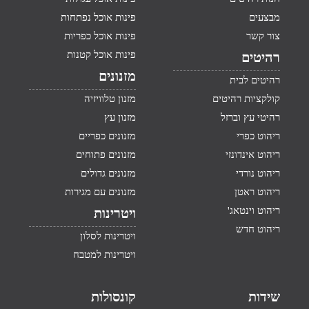
מבצעים
פינות אוכל נפתחות
צור קשר
פינות אוכל כפריות
פינות אוכל קטנות
רהיטים
מזנונים
רהיטים לבית
קולקציות רהיטים
מזנון טלוויזיה
רהיטי עץ וברזל
מזנון עץ
ריהוט כפרי
מזנונים כפריים
ריהוט אינדונזי
מזנונים פתוחים
ריהוט נורדי
מזנונים גדולים
ריהוט ראטן
מזנונים עם מגירות
ריהוט וינטאג'
ויטרינות
ריהוט חדש
ויטרינות לסלון
ויטרינות למטבח
שידות
קונסולות