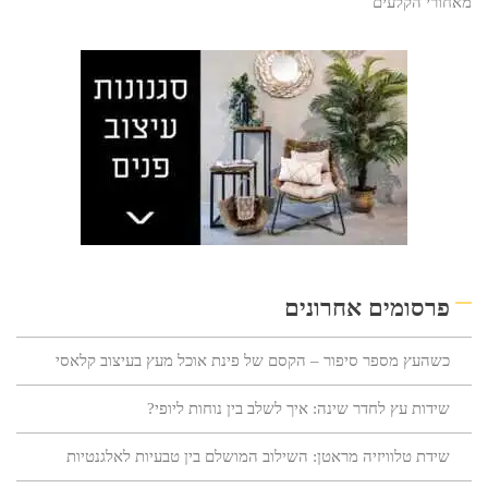
מאחורי הקלעים
פרסומים אחרונים
כשהעץ מספר סיפור – הקסם של פינת אוכל מעץ בעיצוב קלאסי
שידות עץ לחדר שינה: איך לשלב בין נוחות ליופי?
שידת טלוויזיה מראטן: השילוב המושלם בין טבעיות לאלגנטיות