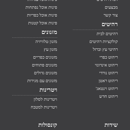
מבצעים
פינות אוכל נפתחות
צור קשר
פינות אוכל כפריות
פינות אוכל קטנות
רהיטים
מזנונים
רהיטים לבית
קולקציות רהיטים
מזנון טלוויזיה
רהיטי עץ וברזל
מזנון עץ
ריהוט כפרי
מזנונים כפריים
ריהוט אינדונזי
מזנונים פתוחים
ריהוט נורדי
מזנונים גדולים
ריהוט ראטן
מזנונים עם מגירות
ריהוט וינטאג'
ויטרינות
ריהוט חדש
ויטרינות לסלון
ויטרינות למטבח
שידות
קונסולות