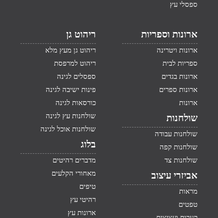
ספסלי עץ
ארונות וספריות
ריהוט גן
ארונות ויטרינה
ריהוט גן מעץ מלא
ספריות לבית
ריהוט למרפסת
ארונות בגדים
ספסלים לגינה
ארונות ספרים
פינות ישיבה לגינה
ארונות
כורסאות לגינה
שולחנות עץ לגינה
שולחנות
שולחנות אוכל לגינה
שולחנות עבודה
בלוג
שולחנות קפה
שולחנות צד
מדברים רהיטים
מאחורי הקלעים
אביזרי עיצוב
טיפים
מראות
רהיטי עץ
טפטים
ארונות עץ
קערות ועציצים