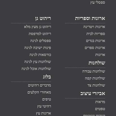
ספסלי עץ
ארונות וספריות
ריהוט גן
ארונות ויטרינה
ריהוט גן מעץ מלא
ספריות לבית
ריהוט למרפסת
ארונות בגדים
ספסלים לגינה
ארונות ספרים
פינות ישיבה לגינה
ארונות
כורסאות לגינה
שולחנות עץ לגינה
שולחנות
שולחנות אוכל לגינה
שולחנות עבודה
בלוג
שולחנות קפה
שולחנות צד
מדברים רהיטים
מאחורי הקלעים
אביזרי עיצוב
טיפים
מראות
רהיטי עץ
טפטים
ארונות עץ
קערות ועציצים