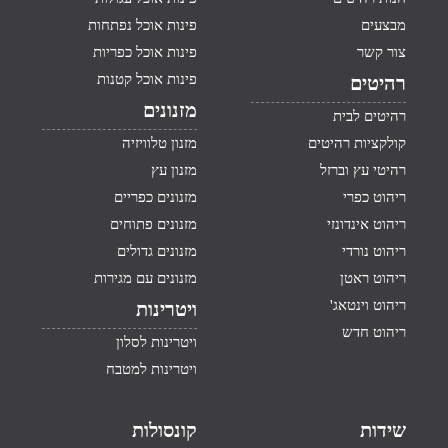
מבצעים
פינות אוכל נפתחות
צור קשר
פינות אוכל כפריות
פינות אוכל קטנות
רהיטים
מזנונים
רהיטים לבית
קולקציות רהיטים
מזנון טלוויזיה
רהיטי עץ וברזל
מזנון עץ
ריהוט כפרי
מזנונים כפריים
ריהוט אינדונזי
מזנונים פתוחים
ריהוט נורדי
מזנונים גדולים
ריהוט ראטן
מזנונים עם מגירות
ריהוט וינטאג'
ויטרינות
ריהוט חדש
ויטרינות לסלון
ויטרינות למטבח
שידות
קונסולות