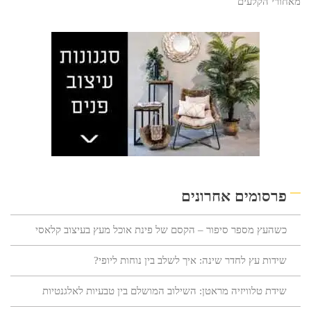
מאחורי הקלעים
פרסומים אחרונים
כשהעץ מספר סיפור – הקסם של פינת אוכל מעץ בעיצוב קלאסי
שידות עץ לחדר שינה: איך לשלב בין נוחות ליופי?
שידת טלוויזיה מראטן: השילוב המושלם בין טבעיות לאלגנטיות