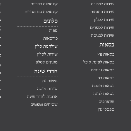
שידות למטבח
קונסולות כפריות
א
שידות פתוחות
קונסולות עם מגירות
א
שידות לסלון
סלונים
ש
שידות לספרים
ספות
ש
שידות לכניסה
כורסאות
ש
כסאות
שולחנות סלון
ש
כסאות עץ
שידות לסלון
א
כסאות לפינת אוכל
מזנונים לסלון
מ
כסאות גבוהים
חדרי שינה
ט
כסאות בד
מיטות עץ
ק
כסאות מטבח
שידות מיטה
א
כסאות לגינה
ארונות לחדר שינה
מ
שרפרפים
שטיחים וטפטים
ספסלי עץ