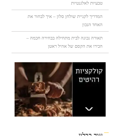
טבעיות לאלגנטיות
המדריך לקניית שולחן סלון – איך לבחור את
האחד הנכון
תאורה נכונה לבית מתחילה בבחירה חכמה –
הכירו את הקסם של אהיל ראטן
עוד בבלוג