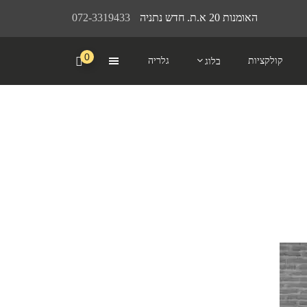
האומנות 20 א.ת. חדש נתניה
072-3319433
0
קולקציות
גלריה
בלוג