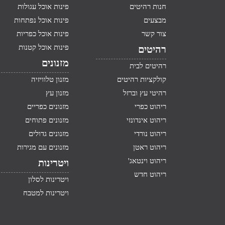
חנות רהיטים
פינות אוכל עגולות
מבצעים
פינות אוכל נפתחות
צור קשר
פינות אוכל כפריות
פינות אוכל קטנות
רהיטים
מזנונים
רהיטים לבית
קולקציות רהיטים
מזנון טלוויזיה
רהיטי עץ וברזל
מזנון עץ
ריהוט כפרי
מזנונים כפריים
ריהוט אינדונזי
מזנונים פתוחים
ריהוט נורדי
מזנונים גדולים
ריהוט ראטן
מזנונים עם מגירות
ריהוט וינטאג'
ויטרינות
ריהוט חדש
ויטרינות לסלון
ויטרינות למטבח