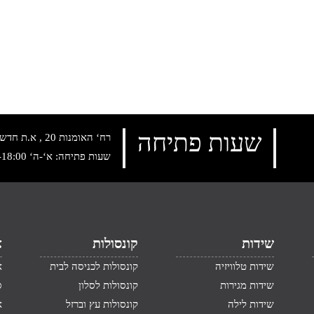
שעות פתיחה
רח‘ האומנות 20 , א.ת חדש נתניה, טלפון:
שעות פתיחה: א‘-ה‘ 10:00-18:00 , שישי: 9:00-14:00
שידות
קונסולות
א
שידות טלוויזיה
קונסולות לכניסה לבית
א
שידות מגירות
קונסולות לסלון
ס
שידות לילה
קונסולות עץ וברזל
א