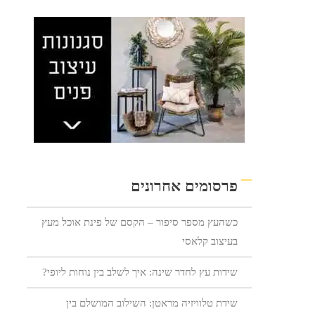
פרסומים אחרונים
כשהעץ מספר סיפור – הקסם של פינת אוכל מעץ
בעיצוב קלאסי
שידות עץ לחדר שינה: איך לשלב בין נוחות ליופי?
שידת טלוויזיה מראטן: השילוב המושלם בין