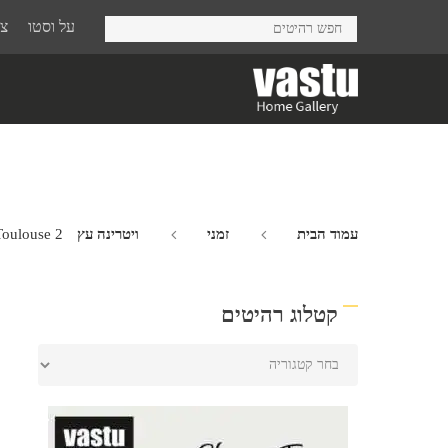
Ski
על וסטו
צר
t
mai
conten
עמוד הבית
זמני
ויטרינה עץ Toulouse
Toulouse 2
קטלוג רהיטים