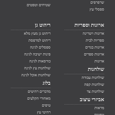
שרפרפים
שטיחים וטפטים
ספסלי עץ
ארונות וספריות
ריהוט גן
ארונות ויטרינה
ריהוט גן מעץ מלא
ספריות לבית
ריהוט למרפסת
ארונות בגדים
ספסלים לגינה
ארונות ספרים
פינות ישיבה לגינה
ארונות
כורסאות לגינה
שולחנות עץ לגינה
שולחנות
שולחנות אוכל לגינה
שולחנות עבודה
בלוג
שולחנות קפה
שולחנות צד
מדברים רהיטים
מאחורי הקלעים
אביזרי עיצוב
טיפים
מראות
רהיטי עץ
טפטים