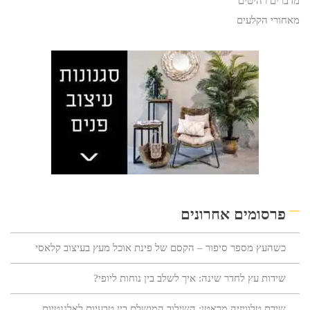
מדברים רהיטים
מאחורי הקלעים
פרסומים אחרונים
כשהעץ מספר סיפור – הקסם של פינת אוכל מעץ בעיצוב קלאסי
שידות עץ לחדר שינה: איך לשלב בין נוחות ליופי?
שידת טלוויזיה מראטן: השילוב המושלם בין טבעיות לאלגנטיות