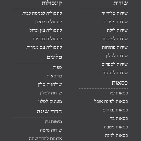
שידות
קונסולות
שידות טלוויזיה
קונסולות לכניסה לבית
שידות מגירות
קונסולות לסלון
שידות לילה
קונסולות עץ וברזל
שידות למטבח
קונסולות כפריות
שידות פתוחות
קונסולות עם מגירות
שידות לסלון
סלונים
שידות לספרים
ספות
שידות לכניסה
כורסאות
כסאות
שולחנות סלון
כסאות עץ
שידות לסלון
כסאות לפינת אוכל
מזנונים לסלון
כסאות גבוהים
חדרי שינה
כסאות בד
מיטות עץ
כסאות מטבח
שידות מיטה
כסאות לגינה
ארונות לחדר שינה