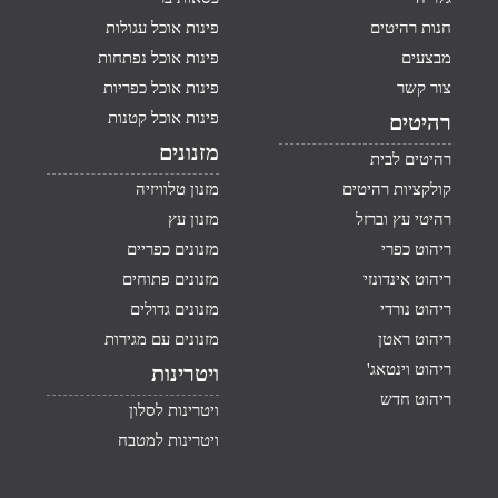
חנות רהיטים
פינות אוכל עגולות
מבצעים
פינות אוכל נפתחות
צור קשר
פינות אוכל כפריות
פינות אוכל קטנות
רהיטים
מזנונים
רהיטים לבית
קולקציות רהיטים
מזנון טלוויזיה
רהיטי עץ וברזל
מזנון עץ
ריהוט כפרי
מזנונים כפריים
ריהוט אינדונזי
מזנונים פתוחים
ריהוט נורדי
מזנונים גדולים
ריהוט ראטן
מזנונים עם מגירות
ריהוט וינטאג'
ויטרינות
ריהוט חדש
ויטרינות לסלון
ויטרינות למטבח