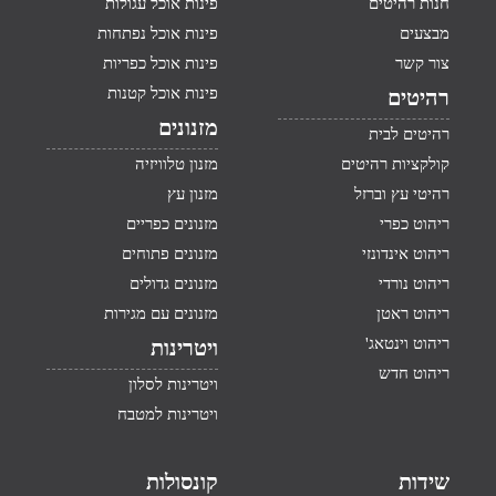
חנות רהיטים
פינות אוכל עגולות
מבצעים
פינות אוכל נפתחות
צור קשר
פינות אוכל כפריות
פינות אוכל קטנות
רהיטים
מזנונים
רהיטים לבית
קולקציות רהיטים
מזנון טלוויזיה
רהיטי עץ וברזל
מזנון עץ
ריהוט כפרי
מזנונים כפריים
ריהוט אינדונזי
מזנונים פתוחים
ריהוט נורדי
מזנונים גדולים
ריהוט ראטן
מזנונים עם מגירות
ריהוט וינטאג'
ויטרינות
ריהוט חדש
ויטרינות לסלון
ויטרינות למטבח
שידות
קונסולות