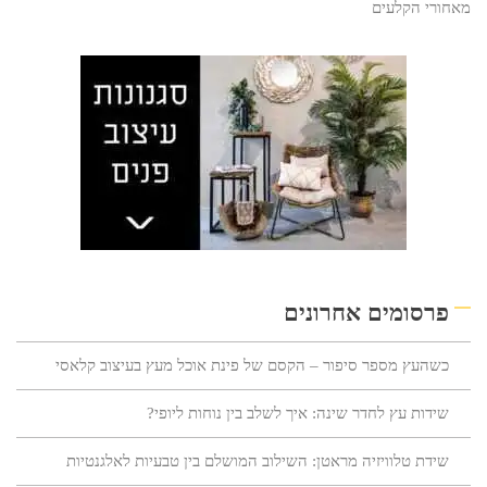
מאחורי הקלעים
פרסומים אחרונים
כשהעץ מספר סיפור – הקסם של פינת אוכל מעץ בעיצוב קלאסי
שידות עץ לחדר שינה: איך לשלב בין נוחות ליופי?
שידת טלוויזיה מראטן: השילוב המושלם בין טבעיות לאלגנטיות