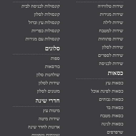
שידות טלוויזיה
קונסולות לכניסה לבית
שידות מגירות
קונסולות לסלון
שידות לילה
קונסולות עץ וברזל
שידות למטבח
קונסולות כפריות
שידות פתוחות
קונסולות עם מגירות
שידות לסלון
סלונים
שידות לספרים
ספות
שידות לכניסה
כורסאות
כסאות
שולחנות סלון
כסאות עץ
שידות לסלון
כסאות לפינת אוכל
מזנונים לסלון
כסאות גבוהים
חדרי שינה
כסאות בד
מיטות עץ
כסאות מטבח
שידות מיטה
כסאות לגינה
ארונות לחדר שינה
שרפרפים
שטיחים וטפטים