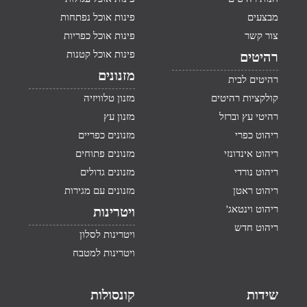
מבצעים
פינות אוכל נפתחות
צור קשר
פינות אוכל כפריות
פינות אוכל קטנות
רהיטים
מזנונים
רהיטים לבית
קולקציות רהיטים
מזנון טלוויזיה
רהיטי עץ וברזל
מזנון עץ
ריהוט כפרי
מזנונים כפריים
ריהוט אינדונזי
מזנונים פתוחים
ריהוט נורדי
מזנונים גדולים
ריהוט ראטן
מזנונים עם מגירות
ריהוט וינטאג'
ויטרינות
ריהוט חדש
ויטרינות לסלון
ויטרינות למטבח
שידות
קונסולות