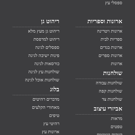
ספסלי עץ
ארונות וספריות
ריהוט גן
ארונות ויטרינה
ריהוט גן מעץ מלא
ספריות לבית
ריהוט למרפסת
ארונות בגדים
ספסלים לגינה
ארונות ספרים
פינות ישיבה לגינה
ארונות
כורסאות לגינה
שולחנות עץ לגינה
שולחנות
שולחנות אוכל לגינה
שולחנות עבודה
בלוג
שולחנות קפה
שולחנות צד
מדברים רהיטים
מאחורי הקלעים
אביזרי עיצוב
טיפים
מראות
רהיטי עץ
טפטים
ארונות עץ
קערות ועציצים