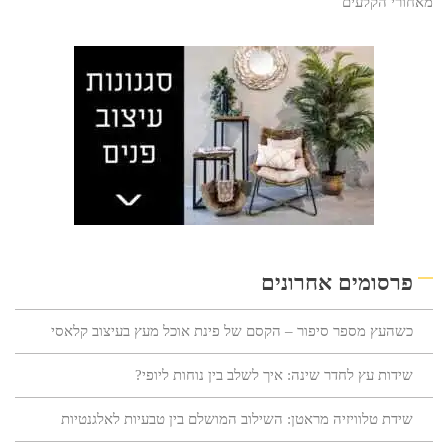
מאחורי הקלעים
פרסומים אחרונים
כשהעץ מספר סיפור – הקסם של פינת אוכל מעץ בעיצוב קלאסי
שידות עץ לחדר שינה: איך לשלב בין נוחות ליופי?
שידת טלוויזיה מראטן: השילוב המושלם בין טבעיות לאלגנטיות