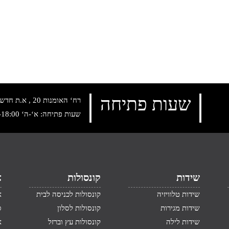
שעות פתיחה
רח‘ האומנות 20 , א.ת חדש נתניה, טלפון:
שעות פתיחה: א‘-ה‘ 10:00-18:00 , שישי: 9:00-14:00
שידות
קונסולות
א
שידות טלוויזיה
קונסולות לכניסה לבית
א
שידות מגירות
קונסולות לסלון
ס
שידות לילה
קונסולות עץ וברזל
א