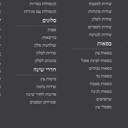
שידות למטבח
קונסולות כפריות
א
שידות פתוחות
קונסולות עם מגירות
א
שידות לסלון
סלונים
ש
שידות לספרים
ספות
ש
שידות לכניסה
כורסאות
ש
כסאות
שולחנות סלון
ש
כסאות עץ
שידות לסלון
א
כסאות לפינת אוכל
מזנונים לסלון
מ
כסאות גבוהים
חדרי שינה
ט
כסאות בד
מיטות עץ
ק
כסאות מטבח
שידות מיטה
א
כסאות לגינה
ארונות לחדר שינה
מ
שרפרפים
שטיחים וטפטים
ספסלי עץ