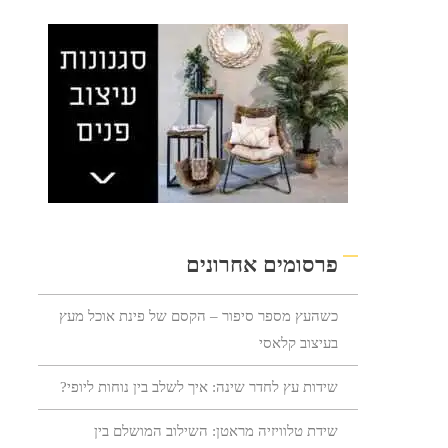
פרסומים אחרונים
כשהעץ מספר סיפור – הקסם של פינת אוכל מעץ
בעיצוב קלאסי
שידות עץ לחדר שינה: איך לשלב בין נוחות ליופי?
שידת טלוויזיה מראטן: השילוב המושלם בין