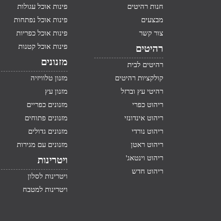
חנות רהיטים
פינות אוכל עגולות
מבצעים
פינות אוכל נפתחות
צור קשר
פינות אוכל כפריות
פינות אוכל קטנות
רהיטים
מזנונים
רהיטים לבית
קולקציות רהיטים
מזנון טלוויזיה
רהיטי עץ וברזל
מזנון עץ
ריהוט כפרי
מזנונים כפריים
ריהוט אינדונזי
מזנונים פתוחים
ריהוט נורדי
מזנונים גדולים
ריהוט ראטן
מזנונים עם מגירות
ריהוט וינטאג'
ויטרינות
ריהוט חדש
ויטרינות לסלון
ויטרינות למטבח