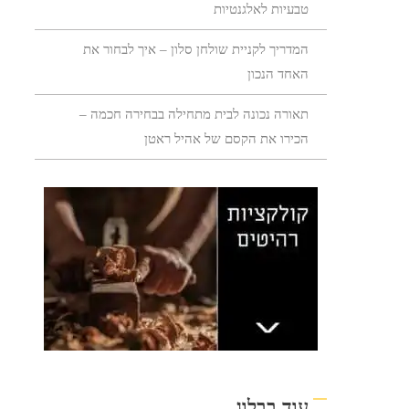
טבעיות לאלגנטיות
המדריך לקניית שולחן סלון – איך לבחור את
האחד הנכון
תאורה נכונה לבית מתחילה בבחירה חכמה –
הכירו את הקסם של אהיל ראטן
עוד בבלוג