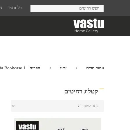
Ski
על וסטו
צר
t
mai
conten
עמוד הבית
זמני
ספריה Valencia
ia Bookcase 1
קטלוג רהיטים