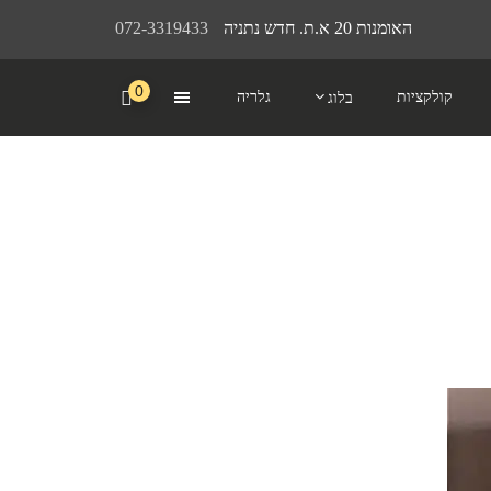
האומנות 20 א.ת. חדש נתניה
072-3319433
0
קולקציות
גלריה
בלוג