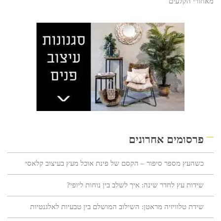
מאחורי הקלעים
פרסומים אחרונים
כשהעץ מספר סיפור – הקסם של פינת אוכל מעץ בעיצוב קלאסי
שידות עץ לחדר שינה: איך לשלב בין נוחות ליופי?
שידת טלוויזיה מראטן: השילוב המושלם בין טבעיות לאלגנטיות