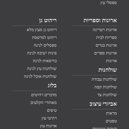
ספסלי עץ
ארונות וספריות
ריהוט גן
ארונות ויטרינה
ריהוט גן מעץ מלא
ספריות לבית
ריהוט למרפסת
ארונות בגדים
ספסלים לגינה
ארונות ספרים
פינות ישיבה לגינה
ארונות
כורסאות לגינה
שולחנות עץ לגינה
שולחנות
שולחנות אוכל לגינה
שולחנות עבודה
בלוג
שולחנות קפה
שולחנות צד
מדברים רהיטים
מאחורי הקלעים
אביזרי עיצוב
טיפים
מראות
רהיטי עץ
טפטים
ארונות עץ
קערות ועציצים