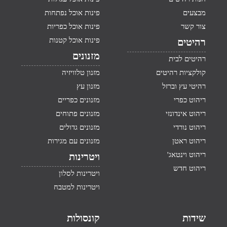
מבצעים
פינות אוכל נפתחות
צור קשר
פינות אוכל כפריות
פינות אוכל קטנות
רהיטים
מזנונים
רהיטים לבית
קולקציות רהיטים
מזנון טלוויזיה
רהיטי עץ וברזל
מזנון עץ
ריהוט כפרי
מזנונים כפריים
ריהוט אינדונזי
מזנונים פתוחים
ריהוט נורדי
מזנונים גדולים
ריהוט ראטן
מזנונים עם מגירות
ריהוט וינטאג'
ויטרינות
ריהוט חדש
ויטרינות לסלון
ויטרינות למטבח
שידות
קונסולות