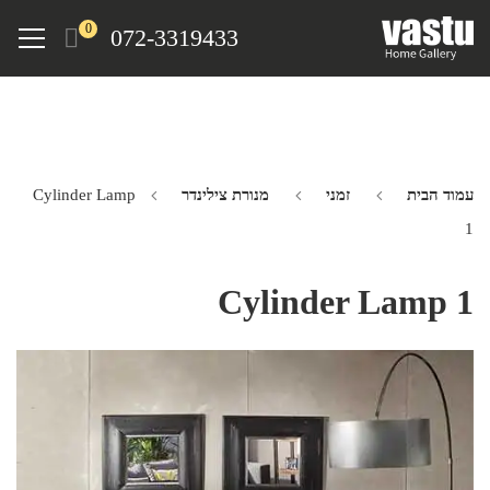
Ski
Menu
0
072-3319433
t
mai
conten
עמוד הבית
זמני
מנורת צילינדר
Cylinder Lamp
1
Cylinder Lamp 1