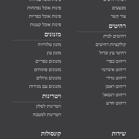
מבצעים
פינות אוכל נפתחות
צור קשר
פינות אוכל כפריות
פינות אוכל קטנות
רהיטים
מזנונים
רהיטים לבית
קולקציות רהיטים
מזנון טלוויזיה
רהיטי עץ וברזל
מזנון עץ
ריהוט כפרי
מזנונים כפריים
ריהוט אינדונזי
מזנונים פתוחים
ריהוט נורדי
מזנונים גדולים
ריהוט ראטן
מזנונים עם מגירות
ריהוט וינטאג'
ויטרינות
ריהוט חדש
ויטרינות לסלון
ויטרינות למטבח
שידות
קונסולות