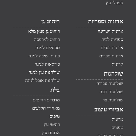
ספסלי עץ
ארונות וספריות
ריהוט גן
ארונות ויטרינה
ריהוט גן מעץ מלא
ספריות לבית
ריהוט למרפסת
ארונות בגדים
ספסלים לגינה
ארונות ספרים
פינות ישיבה לגינה
ארונות
כורסאות לגינה
שולחנות עץ לגינה
שולחנות
שולחנות אוכל לגינה
שולחנות עבודה
בלוג
שולחנות קפה
שולחנות צד
מדברים רהיטים
מאחורי הקלעים
אביזרי עיצוב
טיפים
מראות
רהיטי עץ
טפטים
ארונות עץ
קערות ועציצים