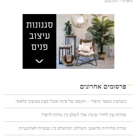
מאחורי הקלעים
פרסומים אחרונים
כשהעץ מספר סיפור – הקסם של פינת אוכל מעץ בעיצוב קלאסי
שידות עץ לחדר שינה: איך לשלב בין נוחות ליופי?
שידת טלוויזיה מראטן: השילוב המושלם בין טבעיות לאלגנטיות