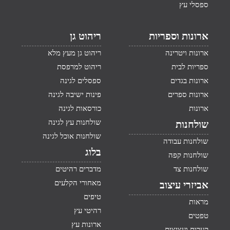
ספסלי עץ
ארונות וספריות
ריהוט גן
ארונות ויטרינה
ריהוט גן מעץ מלא
ספריות לבית
ריהוט למרפסת
ארונות בגדים
ספסלים לגינה
ארונות ספרים
פינות ישיבה לגינה
ארונות
כורסאות לגינה
שולחנות עץ לגינה
שולחנות
שולחנות אוכל לגינה
שולחנות עבודה
בלוג
שולחנות קפה
שולחנות צד
מדברים רהיטים
מאחורי הקלעים
אביזרי עיצוב
טיפים
מראות
רהיטי עץ
טפטים
ארונות עץ
קערות ועציצים