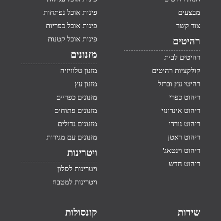
מבצעים
פינות אוכל נפתחות
צור קשר
פינות אוכל כפריות
פינות אוכל קטנות
רהיטים
מזנונים
רהיטים לבית
קולקציות רהיטים
מזנון טלוויזיה
רהיטי עץ וברזל
מזנון עץ
ריהוט כפרי
מזנונים כפריים
ריהוט אינדונזי
מזנונים פתוחים
ריהוט נורדי
מזנונים גדולים
ריהוט ראטן
מזנונים עם מגירות
ריהוט וינטאג'
ויטרינות
ריהוט חדש
ויטרינות לסלון
ויטרינות למטבח
שידות
קונסולות