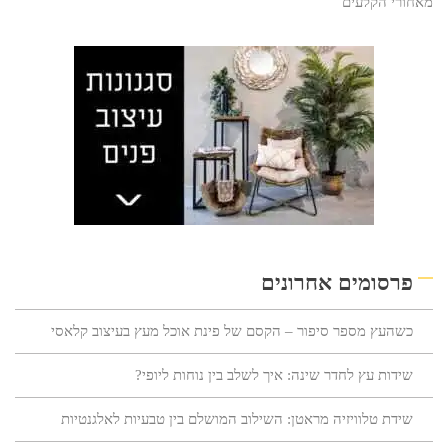
מאחורי הקלעים
פרסומים אחרונים
כשהעץ מספר סיפור – הקסם של פינת אוכל מעץ בעיצוב קלאסי
שידות עץ לחדר שינה: איך לשלב בין נוחות ליופי?
שידת טלוויזיה מראטן: השילוב המושלם בין טבעיות לאלגנטיות