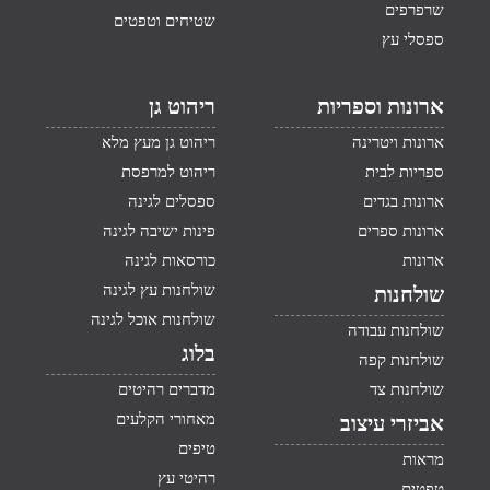
שרפרפים
שטיחים וטפטים
ספסלי עץ
ארונות וספריות
ריהוט גן
ארונות ויטרינה
ריהוט גן מעץ מלא
ספריות לבית
ריהוט למרפסת
ארונות בגדים
ספסלים לגינה
ארונות ספרים
פינות ישיבה לגינה
ארונות
כורסאות לגינה
שולחנות עץ לגינה
שולחנות
שולחנות אוכל לגינה
שולחנות עבודה
בלוג
שולחנות קפה
שולחנות צד
מדברים רהיטים
מאחורי הקלעים
אביזרי עיצוב
טיפים
מראות
רהיטי עץ
טפטים