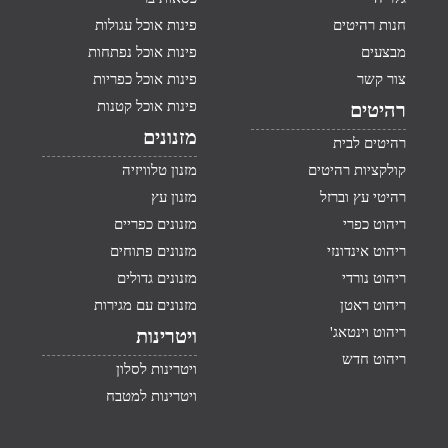
חנות רהיטים
פינות אוכל עגולות
מבצעים
פינות אוכל נפתחות
צור קשר
פינות אוכל כפריות
פינות אוכל קטנות
רהיטים
מזנונים
רהיטים לבית
קולקציות רהיטים
מזנון טלוויזיה
רהיטי עץ וברזל
מזנון עץ
ריהוט כפרי
מזנונים כפריים
ריהוט אינדונזי
מזנונים פתוחים
ריהוט נורדי
מזנונים גדולים
ריהוט ראטן
מזנונים עם מגירות
ריהוט וינטאג'
ויטרינות
ריהוט חדש
ויטרינות לסלון
ויטרינות למטבח