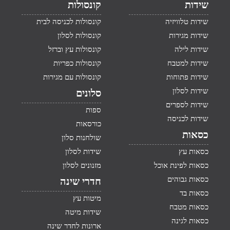
שידות
קונסולות
שידות טלוויזיה
קונסולות לכניסה לבית
שידות מגירות
קונסולות לסלון
שידות לילה
קונסולות עץ וברזל
שידות למטבח
קונסולות כפריות
שידות פתוחות
קונסולות עם מגירות
שידות לסלון
סלונים
שידות לספרים
ספות
שידות לכניסה
כורסאות
כסאות
שולחנות סלון
כסאות עץ
שידות לסלון
כסאות לפינת אוכל
מזנונים לסלון
כסאות גבוהים
חדרי שינה
כסאות בד
מיטות עץ
כסאות מטבח
שידות מיטה
כסאות לגינה
ארונות לחדר שינה