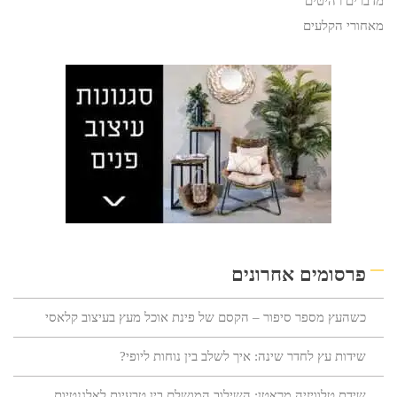
מדברים רהיטים
מאחורי הקלעים
פרסומים אחרונים
כשהעץ מספר סיפור – הקסם של פינת אוכל מעץ בעיצוב קלאסי
שידות עץ לחדר שינה: איך לשלב בין נוחות ליופי?
שידת טלוויזיה מראטן: השילוב המושלם בין טבעיות לאלגנטיות