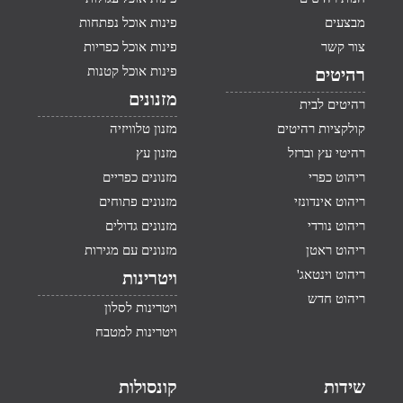
מבצעים
פינות אוכל נפתחות
צור קשר
פינות אוכל כפריות
פינות אוכל קטנות
רהיטים
מזנונים
רהיטים לבית
קולקציות רהיטים
מזנון טלוויזיה
רהיטי עץ וברזל
מזנון עץ
ריהוט כפרי
מזנונים כפריים
ריהוט אינדונזי
מזנונים פתוחים
ריהוט נורדי
מזנונים גדולים
ריהוט ראטן
מזנונים עם מגירות
ריהוט וינטאג'
ויטרינות
ריהוט חדש
ויטרינות לסלון
ויטרינות למטבח
שידות
קונסולות