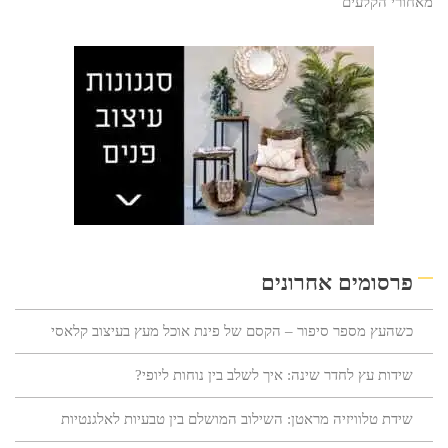
מאחורי הקלעים
פרסומים אחרונים
כשהעץ מספר סיפור – הקסם של פינת אוכל מעץ בעיצוב קלאסי
שידות עץ לחדר שינה: איך לשלב בין נוחות ליופי?
שידת טלוויזיה מראטן: השילוב המושלם בין טבעיות לאלגנטיות