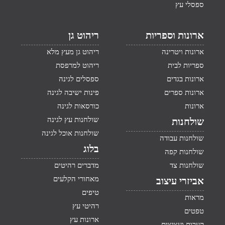
ספסלי עץ
ארונות וספריות
ריהוט גן
ארונות ויטרינה
ריהוט גן מעץ מלא
ספריות לבית
ריהוט למרפסת
ארונות בגדים
ספסלים לגינה
ארונות ספרים
פינות ישיבה לגינה
ארונות
כורסאות לגינה
שולחנות עץ לגינה
שולחנות
שולחנות אוכל לגינה
שולחנות עבודה
בלוג
שולחנות קפה
שולחנות צד
מדברים רהיטים
מאחורי הקלעים
אביזרי עיצוב
טיפים
מראות
רהיטי עץ
טפטים
ארונות עץ
קערות ועציצים