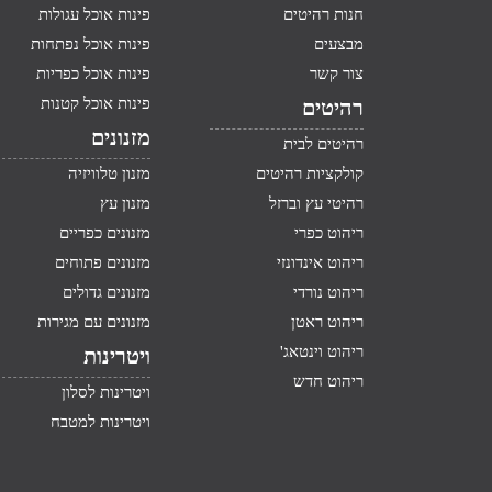
חנות רהיטים
פינות אוכל עגולות
מבצעים
פינות אוכל נפתחות
צור קשר
פינות אוכל כפריות
פינות אוכל קטנות
רהיטים
מזנונים
רהיטים לבית
קולקציות רהיטים
מזנון טלוויזיה
רהיטי עץ וברזל
מזנון עץ
ריהוט כפרי
מזנונים כפריים
ריהוט אינדונזי
מזנונים פתוחים
ריהוט נורדי
מזנונים גדולים
ריהוט ראטן
מזנונים עם מגירות
ריהוט וינטאג'
ויטרינות
ריהוט חדש
ויטרינות לסלון
ויטרינות למטבח