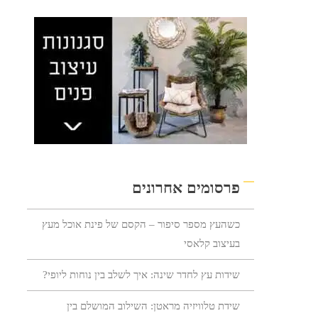
פרסומים אחרונים
כשהעץ מספר סיפור – הקסם של פינת אוכל מעץ
בעיצוב קלאסי
שידות עץ לחדר שינה: איך לשלב בין נוחות ליופי?
שידת טלוויזיה מראטן: השילוב המושלם בין