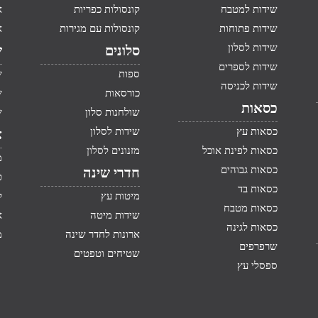
שידות למטבח
קונסולות כפריות
א
שידות פתוחות
קונסולות עם מגירות
א
שידות לסלון
סלונים
ש
שידות לספרים
ספות
ש
שידות לכניסה
כורסאות
ש
כסאות
שולחנות סלון
ש
כסאות עץ
שידות לסלון
א
כסאות לפינת אוכל
מזנונים לסלון
מ
כסאות גבוהים
חדרי שינה
ט
כסאות בד
מיטות עץ
ק
כסאות מטבח
שידות מיטה
א
כסאות לגינה
ארונות לחדר שינה
מ
שרפרפים
שטיחים וטפטים
ספסלי עץ