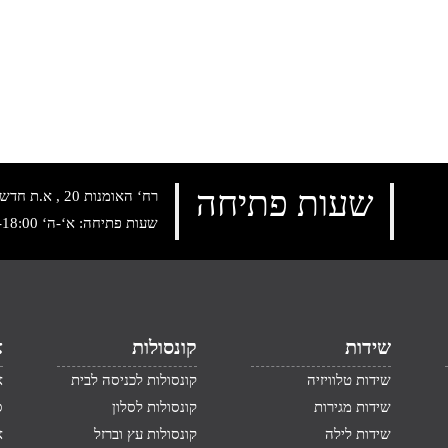
שעות פתיחה
רח‘ האומנות 20 , א.ת חדש נתניה, טלפון:
שעות פתיחה: א‘-ה‘ 10:00-18:00 , שישי: 9:00-14:00
שידות
קונסולות
א
שידות טלוויזיה
קונסולות לכניסה לבית
א
שידות מגירות
קונסולות לסלון
ס
שידות לילה
קונסולות עץ וברזל
א