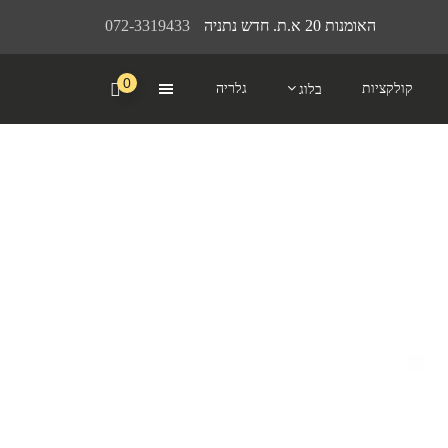
האומנות 20 א.ת. חדש נתניה
072-3319433
0
קולקציות
גלריה
בלוג