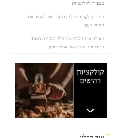
טבעיות לאלגנטיות
המדריך לקניית שולחן סלון – איך לבחור את
האחד הנכון
תאורה נכונה לבית מתחילה בבחירה חכמה –
הכירו את הקסם של אהיל ראטן
עוד בבלוג