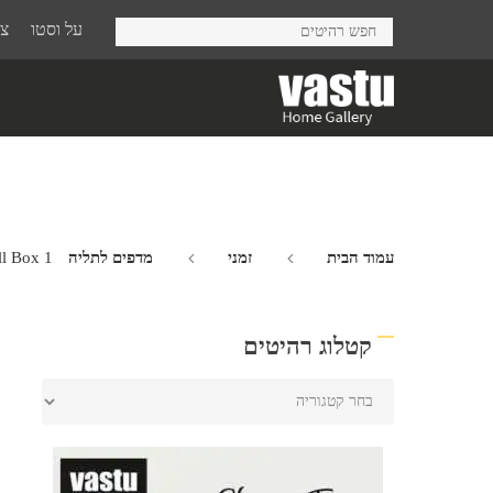
Ski
על וסטו
צר
t
mai
conten
עמוד הבית
זמני
מדפים לתליה Solo
ll Box 1
קטלוג רהיטים