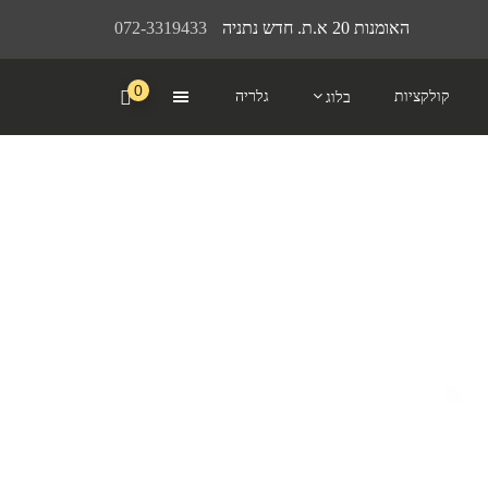
האומנות 20 א.ת. חדש נתניה
072-3319433
0
קולקציות
גלריה
בלוג