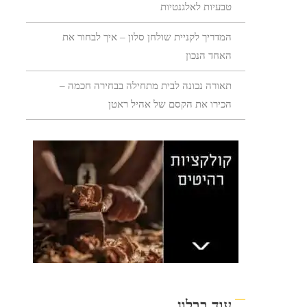
טבעיות לאלגנטיות
המדריך לקניית שולחן סלון – איך לבחור את
האחד הנכון
תאורה נכונה לבית מתחילה בבחירה חכמה –
הכירו את הקסם של אהיל ראטן
עוד בבלוג