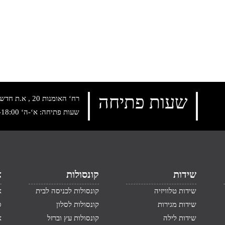
שעות פתיחה
רח‘ האומנות 20 , א.ת חדש נתניה, טלפון:
שעות פתיחה: א‘-ה‘ 10:00-18:00 , שישי: 9:00-14:00
שידות
קונסולות
א
שידות טלוויזיה
קונסולות לכניסה לבית
א
שידות מגירות
קונסולות לסלון
ס
שידות לילה
קונסולות עץ וברזל
א