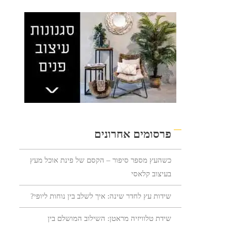
פרסומים אחרונים
כשהעץ מספר סיפור – הקסם של פינת אוכל מעץ
בעיצוב קלאסי
שידות עץ לחדר שינה: איך לשלב בין נוחות ליופי?
שידת טלוויזיה מראטן: השילוב המושלם בין