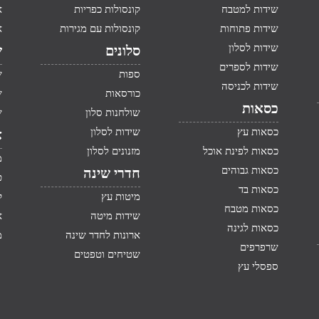
שידות למטבח
קונסולות כפריות
א
שידות פתוחות
קונסולות עם מגירות
א
שידות לסלון
סלונים
ש
שידות לספרים
ספות
ש
שידות לכניסה
כורסאות
ש
כסאות
שולחנות סלון
ש
כסאות עץ
שידות לסלון
א
כסאות לפינת אוכל
מזנונים לסלון
מ
כסאות גבוהים
חדרי שינה
ט
כסאות בד
מיטות עץ
ק
כסאות מטבח
שידות מיטה
א
כסאות לגינה
ארונות לחדר שינה
מ
שרפרפים
שטיחים וטפטים
ספסלי עץ