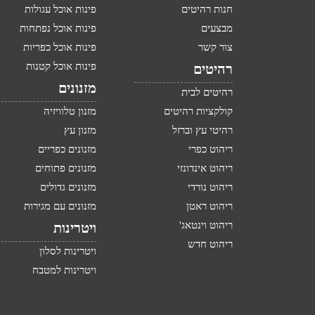
חנות רהיטים
פינות אוכל עגולות
מבצעים
פינות אוכל נפתחות
צור קשר
פינות אוכל כפריות
פינות אוכל קטנות
רהיטים
מזנונים
רהיטים לבית
קולקציות רהיטים
מזנון טלוויזיה
רהיטי עץ וברזל
מזנון עץ
ריהוט כפרי
מזנונים כפריים
ריהוט אינדונזי
מזנונים פתוחים
ריהוט נורדי
מזנונים גדולים
ריהוט ראטן
מזנונים עם מגירות
ריהוט וינטאג'
ויטרינות
ריהוט חדש
ויטרינות לסלון
ויטרינות למטבח