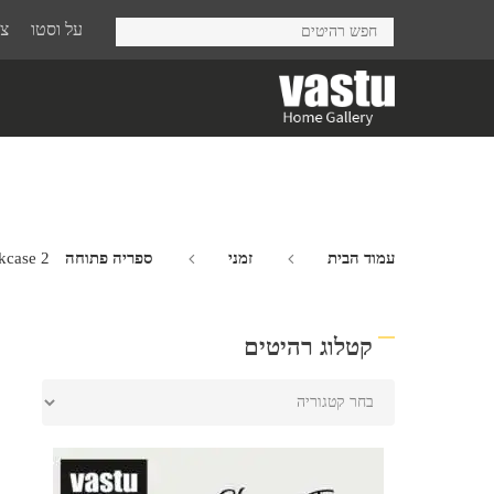
Ski
על וסטו
צר
t
mai
conten
עמוד הבית
זמני
ספריה פתוחה Taste
kcase 2
קטלוג רהיטים