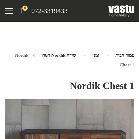
Ski
Menu
0
072-3319433
t
mai
conten
עמוד הבית
זמני
שידה Nordik רטרו
Nordik
Chest 1
Nordik Chest 1