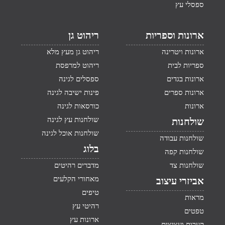
ספסלי עץ
ארונות וספריות
ריהוט גן
ארונות ויטרינה
ריהוט גן מעץ מלא
ספריות לבית
ריהוט למרפסת
ארונות בגדים
ספסלים לגינה
ארונות ספרים
פינות ישיבה לגינה
ארונות
כורסאות לגינה
שולחנות עץ לגינה
שולחנות
שולחנות אוכל לגינה
שולחנות עבודה
בלוג
שולחנות קפה
שולחנות צד
מדברים רהיטים
מאחורי הקלעים
אביזרי עיצוב
טיפים
מראות
רהיטי עץ
טפטים
ארונות עץ
קערות ועציצים