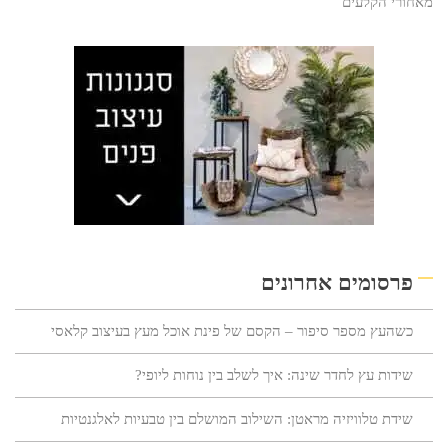
מאחורי הקלעים
פרסומים אחרונים
כשהעץ מספר סיפור – הקסם של פינת אוכל מעץ בעיצוב קלאסי
שידות עץ לחדר שינה: איך לשלב בין נוחות ליופי?
שידת טלוויזיה מראטן: השילוב המושלם בין טבעיות לאלגנטיות