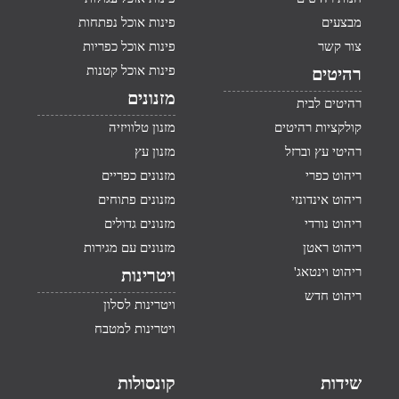
מבצעים
פינות אוכל נפתחות
צור קשר
פינות אוכל כפריות
פינות אוכל קטנות
רהיטים
מזנונים
רהיטים לבית
קולקציות רהיטים
מזנון טלוויזיה
רהיטי עץ וברזל
מזנון עץ
ריהוט כפרי
מזנונים כפריים
ריהוט אינדונזי
מזנונים פתוחים
ריהוט נורדי
מזנונים גדולים
ריהוט ראטן
מזנונים עם מגירות
ריהוט וינטאג'
ויטרינות
ריהוט חדש
ויטרינות לסלון
ויטרינות למטבח
שידות
קונסולות