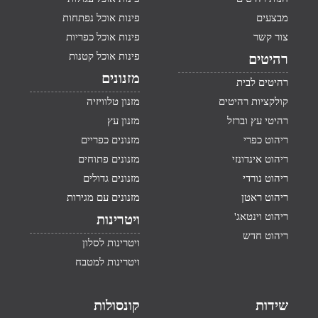
מבצעים
פינות אוכל נפתחות
צור קשר
פינות אוכל כפריות
פינות אוכל קטנות
רהיטים
מזנונים
רהיטים לבית
קולקציות רהיטים
מזנון טלוויזיה
רהיטי עץ וברזל
מזנון עץ
ריהוט כפרי
מזנונים כפריים
ריהוט אינדונזי
מזנונים פתוחים
ריהוט נורדי
מזנונים גדולים
ריהוט ראטן
מזנונים עם מגירות
ריהוט וינטאג'
ויטרינות
ריהוט חדש
ויטרינות לסלון
ויטרינות למטבח
שידות
קונסולות