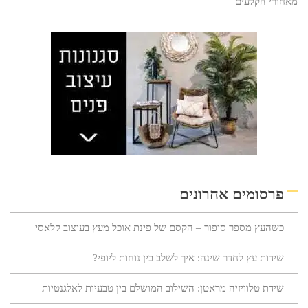
מאחורי הקלעים
פרסומים אחרונים
כשהעץ מספר סיפור – הקסם של פינת אוכל מעץ בעיצוב קלאסי
שידות עץ לחדר שינה: איך לשלב בין נוחות ליופי?
שידת טלוויזיה מראטן: השילוב המושלם בין טבעיות לאלגנטיות