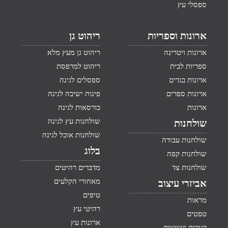
ספסלי עץ
ארונות וספריות
ריהוט גן
ארונות ויטרינה
ריהוט גן מעץ מלא
ספריות לבית
ריהוט למרפסת
ארונות בגדים
ספסלים לגינה
ארונות ספרים
פינות ישיבה לגינה
ארונות
כורסאות לגינה
שולחנות עץ לגינה
שולחנות
שולחנות אוכל לגינה
שולחנות עבודה
בלוג
שולחנות קפה
שולחנות צד
מדברים רהיטים
מאחורי הקלעים
אביזרי עיצוב
טיפים
מראות
רהיטי עץ
טפטים
ארונות עץ
קערות ועציצים