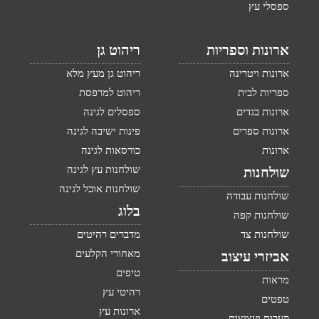
ספסלי עץ
ארונות וספריות
ריהוט גן
ארונות ויטרינה
ריהוט גן מעץ מלא
ספריות לבית
ריהוט למרפסת
ארונות בגדים
ספסלים לגינה
ארונות ספרים
פינות ישיבה לגינה
ארונות
כורסאות לגינה
שולחנות עץ לגינה
שולחנות
שולחנות אוכל לגינה
שולחנות עבודה
בלוג
שולחנות קפה
שולחנות צד
מדברים רהיטים
מאחורי הקלעים
אביזרי עיצוב
טיפים
מראות
רהיטי עץ
טפטים
ארונות עץ
קערות ועציצים