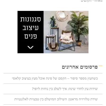
מאחורי הקלעים
פרסומים אחרונים
כשהעץ מספר סיפור – הקסם של פינת אוכל מעץ בעיצוב קלאסי
שידות עץ לחדר שינה: איך לשלב בין נוחות ליופי?
שידת טלוויזיה מראטן: השילוב המושלם בין טבעיות לאלגנטיות