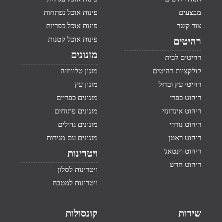
מבצעים
פינות אוכל נפתחות
צור קשר
פינות אוכל כפריות
פינות אוכל קטנות
רהיטים
מזנונים
רהיטים לבית
קולקציות רהיטים
מזנון טלוויזיה
רהיטי עץ וברזל
מזנון עץ
ריהוט כפרי
מזנונים כפריים
ריהוט אינדונזי
מזנונים פתוחים
ריהוט נורדי
מזנונים גדולים
ריהוט ראטן
מזנונים עם מגירות
ריהוט וינטאג'
ויטרינות
ריהוט חדש
ויטרינות לסלון
ויטרינות למטבח
שידות
קונסולות