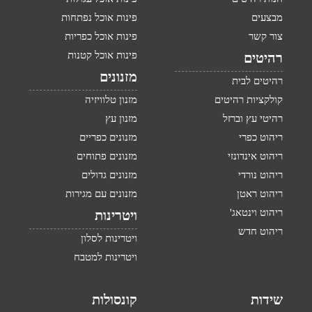
מבצעים
פינות אוכל נפתחות
צור קשר
פינות אוכל כפריות
פינות אוכל קטנות
רהיטים
מזנונים
רהיטים לבית
קולקציות רהיטים
מזנון טלוויזיה
רהיטי עץ וברזל
מזנון עץ
ריהוט כפרי
מזנונים כפריים
ריהוט אינדונזי
מזנונים פתוחים
ריהוט נורדי
מזנונים גדולים
ריהוט ראטן
מזנונים עם מגירות
ריהוט וינטאג'
ויטרינות
ריהוט חדש
ויטרינות לסלון
ויטרינות למטבח
שידות
קונסולות