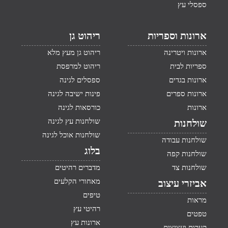
ספסלי עץ
ארונות וספריות
ריהוט גן
ארונות ויטרינה
ריהוט גן מעץ מלא
ספריות לבית
ריהוט למרפסת
ארונות בגדים
ספסלים לגינה
ארונות ספרים
פינות ישיבה לגינה
ארונות
כורסאות לגינה
שולחנות עץ לגינה
שולחנות
שולחנות אוכל לגינה
שולחנות עבודה
בלוג
שולחנות קפה
שולחנות צד
מדברים רהיטים
מאחורי הקלעים
אביזרי עיצוב
טיפים
מראות
רהיטי עץ
טפטים
ארונות עץ
קערות ועציצים