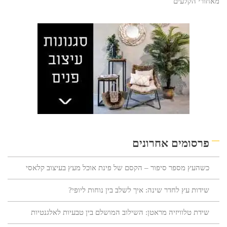
מאחורי הקלעים
פרסומים אחרונים
כשהעץ מספר סיפור – הקסם של פינת אוכל מעץ בעיצוב קלאסי
שידות עץ לחדר שינה: איך לשלב בין נוחות ליופי?
שידת טלוויזיה מראטן: השילוב המושלם בין טבעיות לאלגנטיות