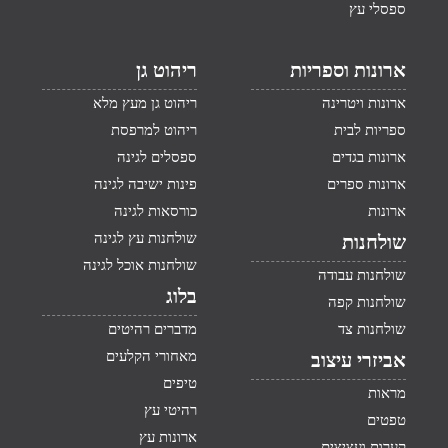
ספסלי עץ
ארונות וספריות
ריהוט גן
ארונות ויטרינה
ריהוט גן מעץ מלא
ספריות לבית
ריהוט למרפסת
ארונות בגדים
ספסלים לגינה
ארונות ספרים
פינות ישיבה לגינה
ארונות
כורסאות לגינה
שולחנות עץ לגינה
שולחנות
שולחנות אוכל לגינה
שולחנות עבודה
בלוג
שולחנות קפה
שולחנות צד
מדברים רהיטים
מאחורי הקלעים
אביזרי עיצוב
טיפים
מראות
רהיטי עץ
טפטים
ארונות עץ
קערות ועציצים