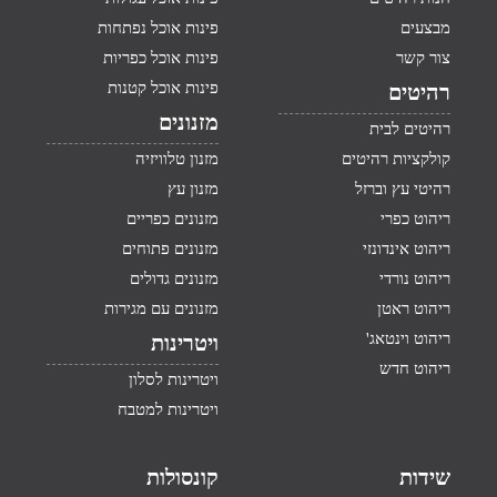
מבצעים
פינות אוכל נפתחות
צור קשר
פינות אוכל כפריות
פינות אוכל קטנות
רהיטים
מזנונים
רהיטים לבית
קולקציות רהיטים
מזנון טלוויזיה
רהיטי עץ וברזל
מזנון עץ
ריהוט כפרי
מזנונים כפריים
ריהוט אינדונזי
מזנונים פתוחים
ריהוט נורדי
מזנונים גדולים
ריהוט ראטן
מזנונים עם מגירות
ריהוט וינטאג'
ויטרינות
ריהוט חדש
ויטרינות לסלון
ויטרינות למטבח
שידות
קונסולות