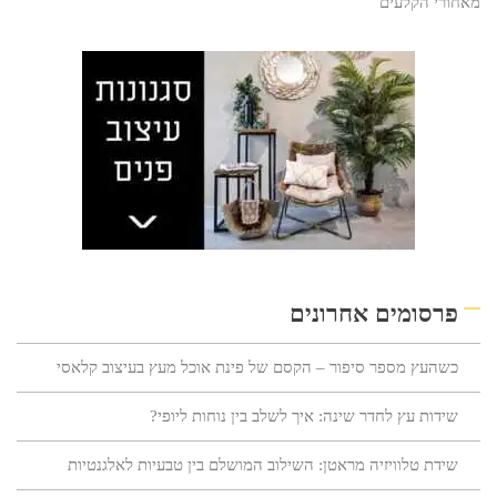
מאחורי הקלעים
פרסומים אחרונים
כשהעץ מספר סיפור – הקסם של פינת אוכל מעץ בעיצוב קלאסי
שידות עץ לחדר שינה: איך לשלב בין נוחות ליופי?
שידת טלוויזיה מראטן: השילוב המושלם בין טבעיות לאלגנטיות