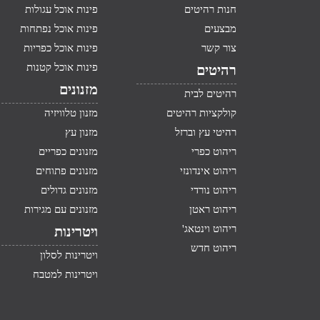
חנות רהיטים
פינות אוכל עגולות
מבצעים
פינות אוכל נפתחות
צור קשר
פינות אוכל כפריות
פינות אוכל קטנות
רהיטים
מזנונים
רהיטים לבית
קולקציות רהיטים
מזנון טלוויזיה
רהיטי עץ וברזל
מזנון עץ
ריהוט כפרי
מזנונים כפריים
ריהוט אינדונזי
מזנונים פתוחים
ריהוט נורדי
מזנונים גדולים
ריהוט ראטן
מזנונים עם מגירות
ריהוט וינטאג'
ויטרינות
ריהוט חדש
ויטרינות לסלון
ויטרינות למטבח