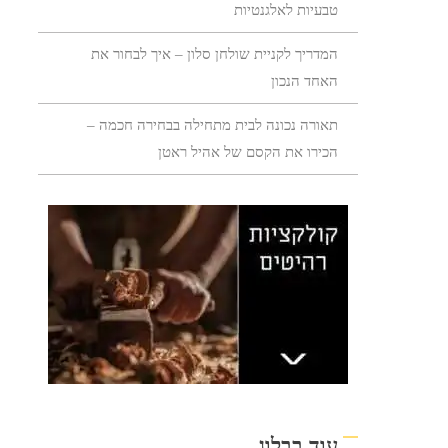
טבעיות לאלגנטיות
המדריך לקניית שולחן סלון – איך לבחור את
האחד הנכון
תאורה נכונה לבית מתחילה בבחירה חכמה –
הכירו את הקסם של אהיל ראטן
עוד בבלוג