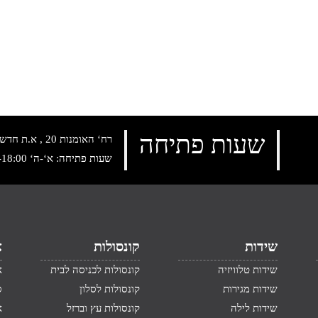
שעות פתיחה
רח‘ האומנות 20 , א.ת חדש נתניה, טלפון:
שעות פתיחה: א‘-ה‘ 10:00-18:00 , שישי: 9:00-14:00
שידות
קונסולות
א
שידות טלוויזיה
קונסולות לכניסה לבית
א
שידות מגירות
קונסולות לסלון
ס
שידות לילה
קונסולות עץ וברזל
א