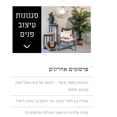
פרסומים אחרונים
כשהעץ מספר סיפור – הקסם של פינת אוכל מעץ
בעיצוב קלאסי
שידות עץ לחדר שינה: איך לשלב בין נוחות ליופי?
שידת טלוויזיה מראטן: השילוב המושלם בין