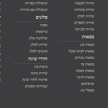
שידות למטבח
קונסולות כפריות
א
שידות פתוחות
קונסולות עם מגירות
א
שידות לסלון
סלונים
ש
שידות לספרים
ספות
ש
שידות לכניסה
כורסאות
ש
כסאות
שולחנות סלון
ש
כסאות עץ
שידות לסלון
א
כסאות לפינת אוכל
מזנונים לסלון
מ
כסאות גבוהים
חדרי שינה
ט
כסאות בד
מיטות עץ
ק
כסאות מטבח
שידות מיטה
א
כסאות לגינה
ארונות לחדר שינה
מ
שרפרפים
שטיחים וטפטים
ספסלי עץ