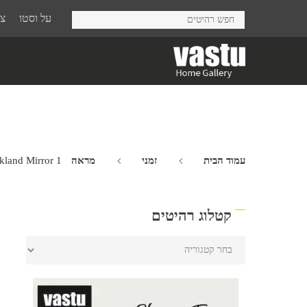
Ski
על וסטו
צר
t
mai
conten
עמוד הבית
זמני
מראה Aukland
kland Mirror 1
קטלוג רהיטים