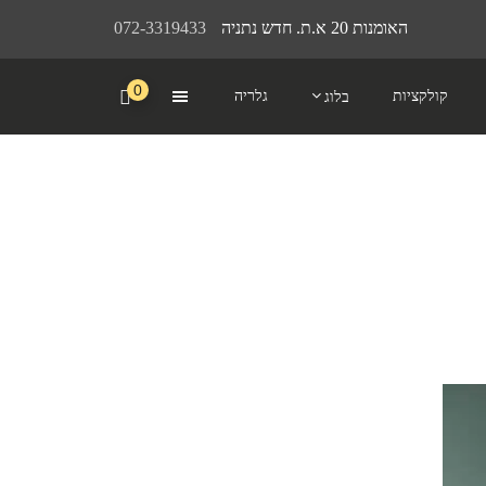
האומנות 20 א.ת. חדש נתניה
072-3319433
0
קולקציות
גלריה
בלוג