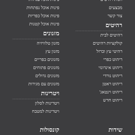
מבצעים
פינות אוכל נפתחות
צור קשר
פינות אוכל כפריות
פינות אוכל קטנות
רהיטים
מזנונים
רהיטים לבית
קולקציות רהיטים
מזנון טלוויזיה
רהיטי עץ וברזל
מזנון עץ
ריהוט כפרי
מזנונים כפריים
ריהוט אינדונזי
מזנונים פתוחים
ריהוט נורדי
מזנונים גדולים
ריהוט ראטן
מזנונים עם מגירות
ריהוט וינטאג'
ויטרינות
ריהוט חדש
ויטרינות לסלון
ויטרינות למטבח
שידות
קונסולות