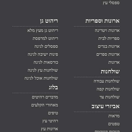
ספסלי עץ
ארונות וספריות
ריהוט גן
ארונות ויטרינה
ריהוט גן מעץ מלא
ספריות לבית
ריהוט למרפסת
ארונות בגדים
ספסלים לגינה
ארונות ספרים
פינות ישיבה לגינה
ארונות
כורסאות לגינה
שולחנות עץ לגינה
שולחנות
שולחנות אוכל לגינה
שולחנות עבודה
בלוג
שולחנות קפה
שולחנות צד
מדברים רהיטים
מאחורי הקלעים
אביזרי עיצוב
טיפים
מראות
רהיטי עץ
טפטים
ארונות עץ
קערות ועציצים