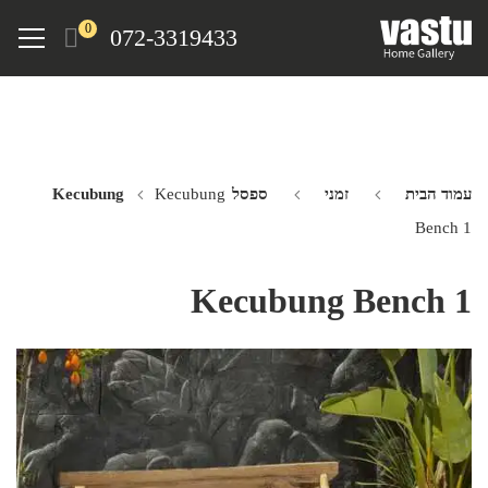
Ski
Menu
0
072-3319433
t
mai
conten
עמוד הבית
זמני
ספסל Kecubung
Kecubung
Bench 1
Kecubung Bench 1