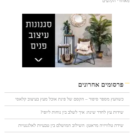
מאחורי הקלעים
פרסומים אחרונים
כשהעץ מספר סיפור – הקסם של פינת אוכל מעץ בעיצוב קלאסי
שידות עץ לחדר שינה: איך לשלב בין נוחות ליופי?
שידת טלוויזיה מראטן: השילוב המושלם בין טבעיות לאלגנטיות