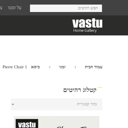
Ski
על וסטו
צר
t
mai
conten
עמוד הבית
זמני
כיסא Pierre
Pierre Chair 1
קטלוג רהיטים