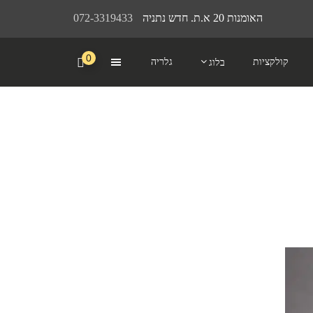
האומנות 20 א.ת. חדש נתניה
072-3319433
0
קולקציות
גלריה
בלוג