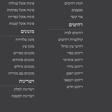
חנות רהיטים
פינות אוכל עגולות
מבצעים
פינות אוכל נפתחות
צור קשר
פינות אוכל כפריות
פינות אוכל קטנות
רהיטים
מזנונים
רהיטים לבית
קולקציות רהיטים
מזנון טלוויזיה
רהיטי עץ וברזל
מזנון עץ
ריהוט כפרי
מזנונים כפריים
ריהוט אינדונזי
מזנונים פתוחים
ריהוט נורדי
מזנונים גדולים
ריהוט ראטן
מזנונים עם מגירות
ריהוט וינטאג'
ויטרינות
ריהוט חדש
ויטרינות לסלון
ויטרינות למטבח