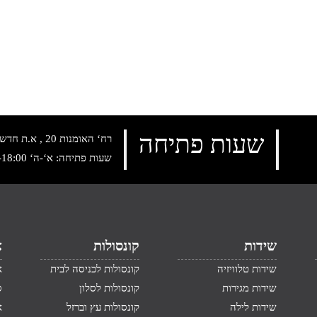
שעות פתיחה
רח‘ האומנות 20 , א.ת חדש נתניה, טלפון:
שעות פתיחה: א‘-ה‘ 10:00-18:00 , שישי: 9:00-14:00
שידות
קונסולות
א
שידות טלוויזיה
קונסולות לכניסה לבית
א
שידות מגירות
קונסולות לסלון
ס
שידות לילה
קונסולות עץ וברזל
א