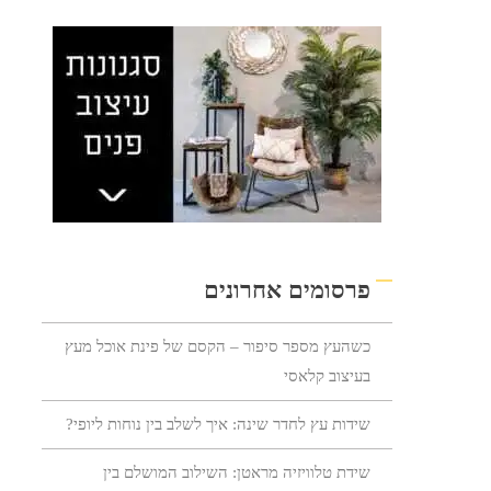
פרסומים אחרונים
כשהעץ מספר סיפור – הקסם של פינת אוכל מעץ
בעיצוב קלאסי
שידות עץ לחדר שינה: איך לשלב בין נוחות ליופי?
שידת טלוויזיה מראטן: השילוב המושלם בין