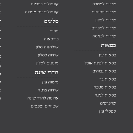
שידות למטבח
קונסולות כפריות
א
שידות פתוחות
קונסולות עם מגירות
א
שידות לסלון
סלונים
ש
שידות לספרים
ספות
ש
שידות לכניסה
כורסאות
ש
כסאות
שולחנות סלון
ש
כסאות עץ
שידות לסלון
א
כסאות לפינת אוכל
מזנונים לסלון
מ
כסאות גבוהים
חדרי שינה
ט
כסאות בד
מיטות עץ
ק
כסאות מטבח
שידות מיטה
א
כסאות לגינה
ארונות לחדר שינה
מ
שרפרפים
שטיחים וטפטים
ספסלי עץ