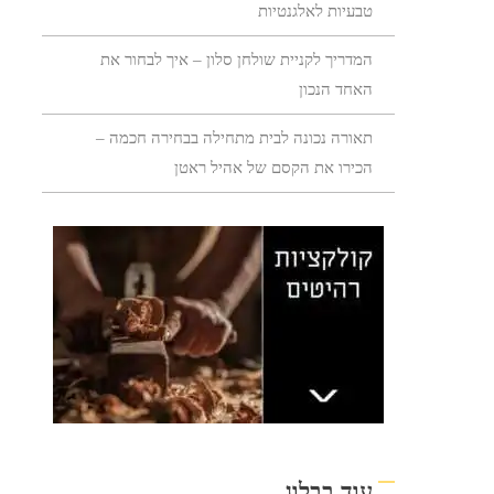
טבעיות לאלגנטיות
המדריך לקניית שולחן סלון – איך לבחור את
האחד הנכון
תאורה נכונה לבית מתחילה בבחירה חכמה –
הכירו את הקסם של אהיל ראטן
עוד בבלוג