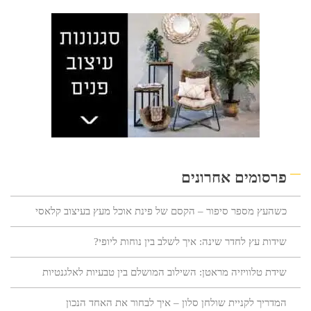
פרסומים אחרונים
כשהעץ מספר סיפור – הקסם של פינת אוכל מעץ בעיצוב קלאסי
שידות עץ לחדר שינה: איך לשלב בין נוחות ליופי?
שידת טלוויזיה מראטן: השילוב המושלם בין טבעיות לאלגנטיות
המדריך לקניית שולחן סלון – איך לבחור את האחד הנכון