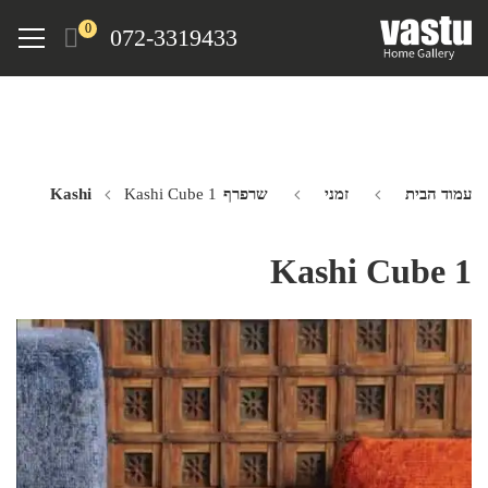
Ski
Menu
0
072-3319433
t
mai
conten
עמוד הבית
זמני
שרפרף Kashi
Kashi Cube 1
Kashi Cube 1