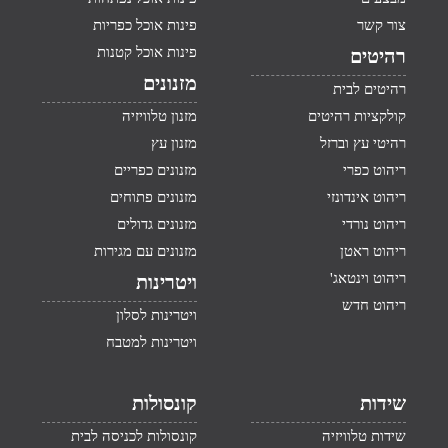
צור קשר
פינות אוכל כפריות
פינות אוכל קטנות
רהיטים
מזנונים
רהיטים לבית
קולקציות רהיטים
מזנון טלוויזיה
רהיטי עץ וברזל
מזנון עץ
ריהוט כפרי
מזנונים כפריים
ריהוט אינדונזי
מזנונים פתוחים
ריהוט נורדי
מזנונים גדולים
ריהוט ראטן
מזנונים עם מגירות
ריהוט וינטאג'
ויטרינות
ריהוט חדש
ויטרינות לסלון
ויטרינות למטבח
שידות
קונסולות
שידות טלוויזיה
קונסולות לכניסה לבית