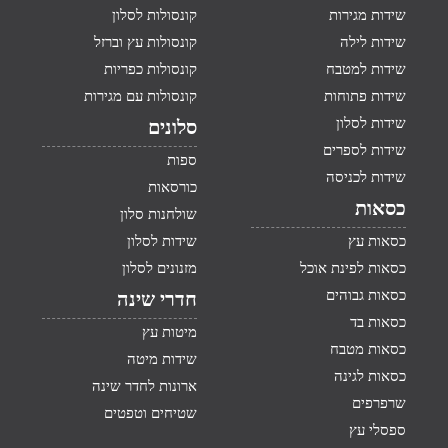
שידות מגירות
קונסולות לסלון
שידות לילה
קונסולות עץ וברזל
שידות למטבח
קונסולות כפריות
שידות פתוחות
קונסולות עם מגירות
שידות לסלון
סלונים
שידות לספרים
ספות
שידות לכניסה
כורסאות
כסאות
שולחנות סלון
כסאות עץ
שידות לסלון
כסאות לפינת אוכל
מזנונים לסלון
כסאות גבוהים
חדרי שינה
כסאות בד
מיטות עץ
כסאות מטבח
שידות מיטה
כסאות לגינה
ארונות לחדר שינה
שרפרפים
שטיחים וטפטים
ספסלי עץ