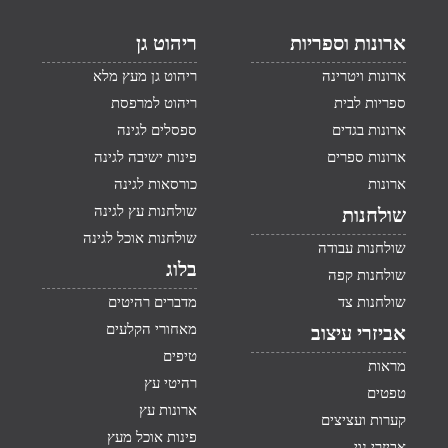
ארונות וספריות
ריהוט גן
ארונות ויטרינה
ריהוט גן מעץ מלא
ספריות לבית
ריהוט למרפסת
ארונות בגדים
ספסלים לגינה
ארונות ספרים
פינות ישיבה לגינה
ארונות
כורסאות לגינה
שולחנות עץ לגינה
שולחנות
שולחנות אוכל לגינה
שולחנות עבודה
בלוג
שולחנות קפה
שולחנות צד
מדברים רהיטים
מאחורי הקלעים
אביזרי עיצוב
טיפים
מראות
רהיטי עץ
טפטים
ארונות עץ
קערות ועציצים
פינות אוכל מעץ
אביזרי נוי