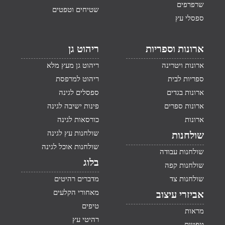
שרפרפים
שטיחים וטפטים
ספסלי עץ
ארונות וספריות
ריהוט גן
ארונות ויטרינה
ריהוט גן מעץ מלא
ספריות לבית
ריהוט למרפסת
ארונות בגדים
ספסלים לגינה
ארונות ספרים
פינות ישיבה לגינה
ארונות
כורסאות לגינה
שולחנות עץ לגינה
שולחנות
שולחנות אוכל לגינה
שולחנות עבודה
בלוג
שולחנות קפה
שולחנות צד
מדברים רהיטים
מאחורי הקלעים
אביזרי עיצוב
טיפים
מראות
רהיטי עץ
טפטים