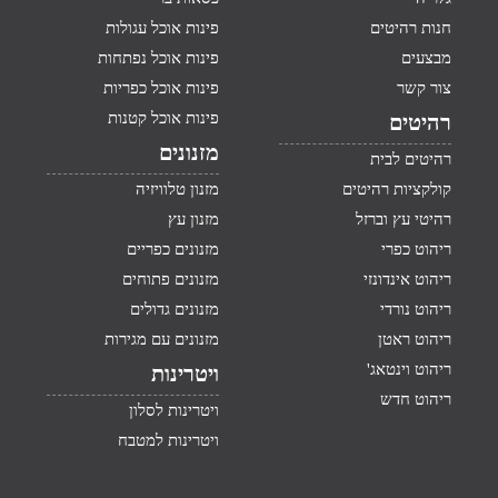
חנות רהיטים
פינות אוכל עגולות
מבצעים
פינות אוכל נפתחות
צור קשר
פינות אוכל כפריות
פינות אוכל קטנות
רהיטים
מזנונים
רהיטים לבית
קולקציות רהיטים
מזנון טלוויזיה
רהיטי עץ וברזל
מזנון עץ
ריהוט כפרי
מזנונים כפריים
ריהוט אינדונזי
מזנונים פתוחים
ריהוט נורדי
מזנונים גדולים
ריהוט ראטן
מזנונים עם מגירות
ריהוט וינטאג'
ויטרינות
ריהוט חדש
ויטרינות לסלון
ויטרינות למטבח