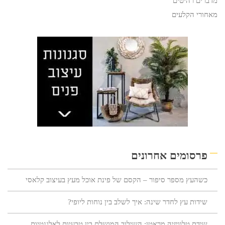
מדברים רהיטים
מאחורי הקלעים
פרסומים אחרונים
כשהעץ מספר סיפור – הקסם של פינת אוכל מעץ בעיצוב קלאסי
שידות עץ לחדר שינה: איך לשלב בין נוחות ליופי?
שידת טלוויזיה מראטן: השילוב המושלם בין טבעיות לאלגנטיות