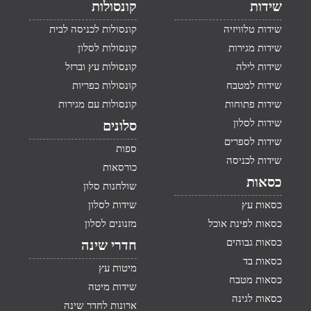
שידות
קונסולות
שידות טלוויזיה
קונסולות לכניסה לבית
שידות מגירות
קונסולות לסלון
שידות לילה
קונסולות עץ וברזל
שידות למטבח
קונסולות כפריות
שידות פתוחות
קונסולות עם מגירות
שידות לסלון
סלונים
שידות לספרים
ספות
שידות לכניסה
כורסאות
כסאות
שולחנות סלון
כסאות עץ
שידות לסלון
כסאות לפינת אוכל
מזנונים לסלון
כסאות גבוהים
חדרי שינה
כסאות בד
מיטות עץ
כסאות מטבח
שידות מיטה
כסאות לגינה
ארונות לחדר שינה