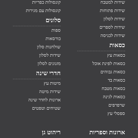
שידות למטבח
קונסולות כפריות
שידות פתוחות
קונסולות עם מגירות
שידות לסלון
סלונים
שידות לספרים
ספות
שידות לכניסה
כורסאות
כסאות
שולחנות סלון
כסאות עץ
שידות לסלון
כסאות לפינת אוכל
מזנונים לסלון
כסאות גבוהים
חדרי שינה
כסאות בד
מיטות עץ
כסאות מטבח
שידות מיטה
כסאות לגינה
ארונות לחדר שינה
שרפרפים
שטיחים וטפטים
ספסלי עץ
ארונות וספריות
ריהוט גן