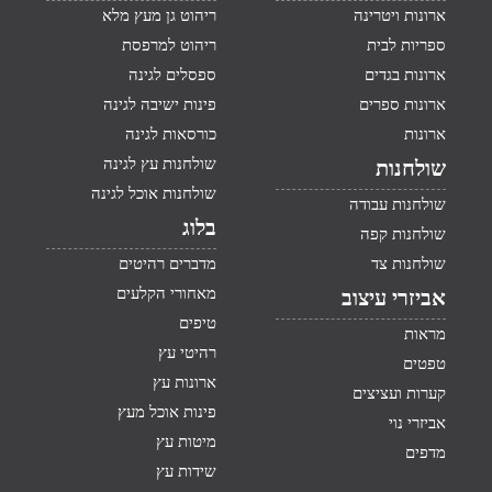
ארונות ויטרינה
ריהוט גן מעץ מלא
ספריות לבית
ריהוט למרפסת
ארונות בגדים
ספסלים לגינה
ארונות ספרים
פינות ישיבה לגינה
ארונות
כורסאות לגינה
שולחנות עץ לגינה
שולחנות
שולחנות אוכל לגינה
שולחנות עבודה
בלוג
שולחנות קפה
שולחנות צד
מדברים רהיטים
מאחורי הקלעים
אביזרי עיצוב
טיפים
מראות
רהיטי עץ
טפטים
ארונות עץ
קערות ועציצים
פינות אוכל מעץ
אביזרי נוי
מיטות עץ
מדפים
שידות עץ