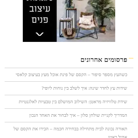
פרסומים אחרונים
כשהעץ מספר סיפור – הקסם של פינת אוכל מעץ בעיצוב קלאסי
שידות עץ לחדר שינה: איך לשלב בין נוחות ליופי?
שידת טלוויזיה מראטן: השילוב המושלם בין טבעיות לאלגנטיות
המדריך לקניית שולחן סלון – איך לבחור את האחד הנכון
תאורה נכונה לבית מתחילה בבחירה חכמה – הכירו את הקסם של
אהיל ראטן